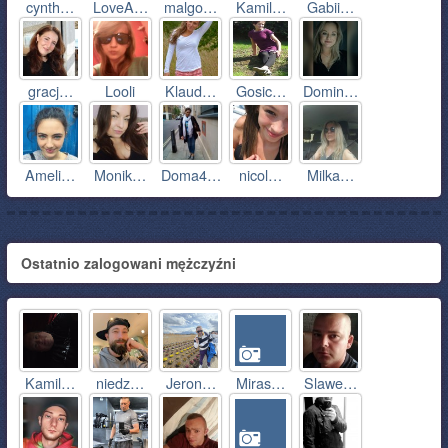
cynth…
LoveA…
malgo…
Kamil…
Gabii…
gracj…
Looli
Klaud…
Gosic…
Domin…
Ameli…
Monik…
Doma4…
nicol…
Milka…
Ostatnio zalogowani mężczyźni
Kamil…
niedz…
Jeron…
Miras…
Slawe…