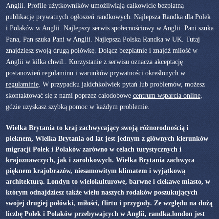
Anglii. Profile użytkowników umożliwiają całkowicie bezpłatną
publikację prywatnych ogłoszeń randkowych. Najlepsza Randka dla Polek
i Polaków w Anglii. Najlepszy serwis społecnościowy w Anglii. Pani szuka
Pana, Pan szuka Pani w Anglii. Najlepsza Polska Randka w UK. Tutaj
znajdziesz swoją drugą połówkę. Dołącz bezpłatnie i znajdź miłość w
Anglii w kilka chwil.. Korzystanie z serwisu oznacza akceptację
postanowień regulaminu i warunków prywatności określonych w
regulaminie
. W przypadku jakichkolwiek pytań lub problemów, możesz
skontaktować się z nami poprzez całodobowe
centrum wsparcia online
,
gdzie uzyskasz szybką pomoc w każdym problemie.
Wielka Brytania to kraj zachwycający swoją różnorodnością i
pieknem, Wielka Brytania od lat jest jednym z głównych kierunków
migracji Polek i Polaków zarówno w celach turystycznych i
krajoznawczych, jak i zarobkowych. Wielka Brytania zachwyca
pięknem krajobrazów, niesamowitym klimatem i wyjątkową
architekturą. Londyn to wielokulturowe, barwne i ciekawe miasto, w
którym odnajdziesz także wielu naszych rodaków poszukujących
swojej drugiej połówki, miłości, flirtu i przygody. Ze względu na dużą
liczbę Polek i Polaków przebywajcych w Anglii, randka.london jest