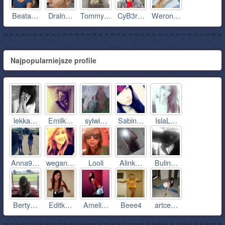
Beata…
Draln…
Tommy…
CyB3r…
Weron…
Najpopularniejsze profile
lekka…
Emilk…
sylwi…
Sabin…
IslaL…
Anna9…
wegan…
Looli
Alink…
Bulin…
Berty…
Editk…
Ameli…
Beee4
artce…