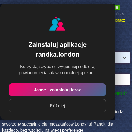
Randka.london
to najpopularniejsza
Randka dla Polaków w Anglii,
dołącz
bezpłatnie!
Zainstaluj aplikację
randka.london
Zaloguj
Korzystaj szybciej, wygodniej i odbieraj
powiadomienia jak w normalnej aplikacji.
Najlepsza randka w Londynie
Jasne - zainstaluj teraz
Randka.london to najlepszy sposób na poznanie nowych przyjaciół
w Londynie!
Określ czego szukasz i skończ z samotnością!
Znajdziesz tu osoby szukające miłości lub przygody, chętne
Później
na randkę, imprezę i spotkanie na żywo! Dołącz do nas, powiedz
czego szukasz i daj się znaleźć! To jedyny serwis na rynku
stworzony specjalnie
dla mieszkańców Londynu!
Randki dla
każdego, bez względu na wiek i preferencje!