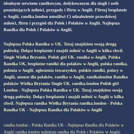
idealnym serwisem randkowym, dedykowanym dla singli i osób
poszukujących miłości, przygody i flirtu w Anglii. Flirtuj bezpłatnie
w Anglii, randka.london umożliwi Ci odnalezienie prawdziwej
miłości, flirtu i przygód dla Polek i Polaków w Anglii. Najlepsza
Randka dla Polek i Polaków w Anglii.
Najlepsza Polska Randka w UK. Tutaj znajdziesz swoją drugą
połówkę. Dołącz bezpłatnie i znajdź miłość w Anglii w kilka chwil.
Single Wielka Brytania. Polish girl UK. randka w Anglii, Polska
Randka UK, bezpłatne randki dla polaków w Anglii, polska randka,
polonia w Anglii, ogłoszenia towarzyskie, polskie randki, polacy w
Anglii, anonse dla polaków, randka w Anglii, randkalondon Randka
polaków Wielka Brytania Single UK. randka.london Polish girl
London - Najlepsza Polska Randka w UK. Tutaj znajdziesz swoją
drugą połówkę. Dołącz bezpłatnie i znajdź miłość w Anglii w kilka
chwil. Najlepsza randka Wielka Brytania randka.london - Polska
Randka UK - Najlepsza Randka dla Polaków w Anglii
randka.london - Polska Randka UK - Najlepsza Randka dla Polaków w
Anglii randka.london najlepsza randka dla Polek i Polaków w Anglii.