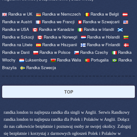
Randka w UK
Randka w Niemczech
Randka w Belgii
Randka w Austrii
Randka we Francji
Randka w Szwajcarii
Randka w USA
Randka w Kanadzie
Randka w Irlandii
Randka w Szkocji
Randka w Norwegii
Randka w Holandii
Randka na Litwie
Randka w Hiszpanii
Randka w Finlandii
Randka w Danii
Randka w Polsce
Randka Czechy
Randka
Włochy
Luksemburg
Randka Walia
Portugalia
Randka
Brazylia
Randka Szwecja
TOP
randka.london to najlepsza randka dla singli w Anglii. Serwis Randkowy
randka.london to najlepsza randka dla Polek i Polaków w Anglii. Dołącz
do nas całkowicie bezpłatnie i poznawaj osoby ze swojej okolicy. Zaloguj
się bezpłatnie i korzystaj z darmowych ogłoszeń Polek i Polaków w