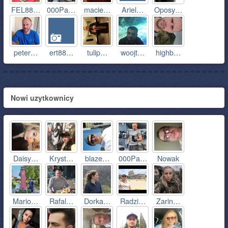
FEL88…
000Pa…
macie…
Ariel…
Oposy…
peter…
ert88…
tulip…
woojt…
highb…
Nowi uzytkownicy
Daisy…
Kryst…
blaze…
000Pa…
Nowak
Mario…
Rafal…
Dorka…
Radzi…
Zarin…