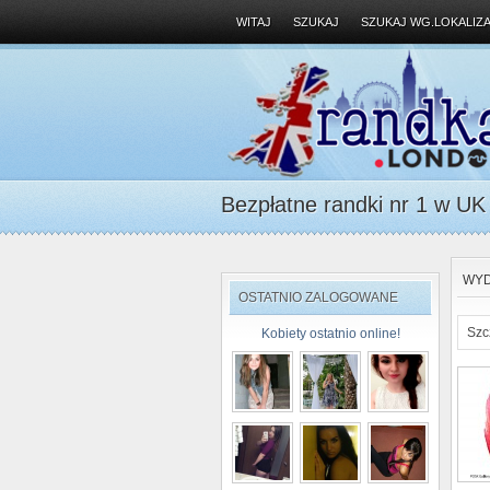
WITAJ
SZUKAJ
SZUKAJ WG.LOKALIZA
Bezpłatne randki nr 1 w UK D
WYD
OSTATNIO ZALOGOWANE
Szc
Kobiety ostatnio online!