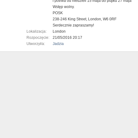
i potrwa od niedzieli 15 maja do piątku 27 maja
Wstęp wolny.
POSK
238-246 King Street, London, W6 0RF
Serdecznie zapraszamy!
Lokalizacja:
London
Rozpoczęcie:
21/05/2016 20:17
Utworzył/a:
Jadzia