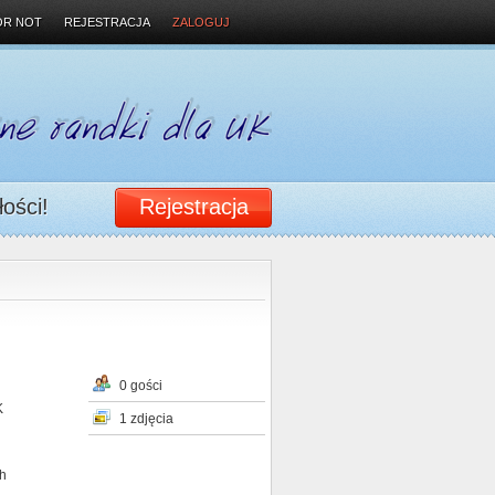
OR NOT
REJESTRACJA
ZALOGUJ
łości!
Rejestracja
0 gości
K
1 zdjęcia
th