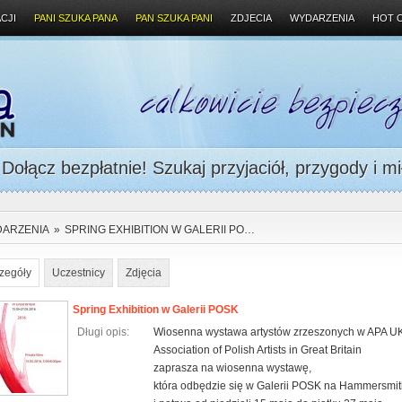
CJI
PANI SZUKA PANA
PAN SZUKA PANI
ZDJECIA
WYDARZENIA
HOT 
ołącz bezpłatnie! Szukaj przyjaciół, przygody i mi
ARZENIA
»
SPRING EXHIBITION W GALERII PO…
zegóły
Uczestnicy
Zdjęcia
Spring Exhibition w Galerii POSK
Długi opis:
Wiosenna wystawa artystów zrzeszonych w APA U
Association of Polish Artists in Great Britain
zaprasza na wiosenna wystawę,
która odbędzie się w Galerii POSK na Hammersmi