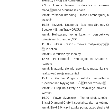
Trenerzy i Program Konferencji:
9.30 - Joanna Janowicz - doradca wizerunkow
marki, brand & business coach
temat: Personal Branding – masz Lamborghini, n
jeździć!
10.35 - Krzysztof Kasperuk - Business Strategy 
SpeakerBrian Tracy GROUP
temat: Holistyczny komunikator – perspektyw
człowieka i biznesu w „3D”.
11.50 - Łukasz Krasoń - mówca motywacyjnya
Dr. Action
temat: Nie musisz być idealny.
12.55 - Piotr Kopeć - Przedsiębiorca, Kreator, 
rozwoju
temat: Marzenia się nie spełniają, marzenia się
realizować swoje marzenia?
15.15 - Klaudia Pingot - autorka bestsellero
“Specbabka”, były agent CBŚ trener rozwoju
temat: 7 Dróg na Skróty do szybkiego sukcesu.
Wzrostu.
16.00 - Paweł Szymków - Trener skuteczności,
Bristol Diamond Club, specjalista ds. marketingu
temat: Efekt 2.0 - czyli sztuka ponadprzeciętnej efe