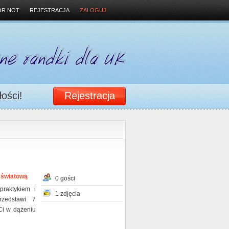
OR NOT
REJESTRACJA
ZALOGUJ
łości!
Rejestracja
ę światową
0 gości
praktykiem i
1 zdjęcia
rzedstawi 7
Ci w dążeniu