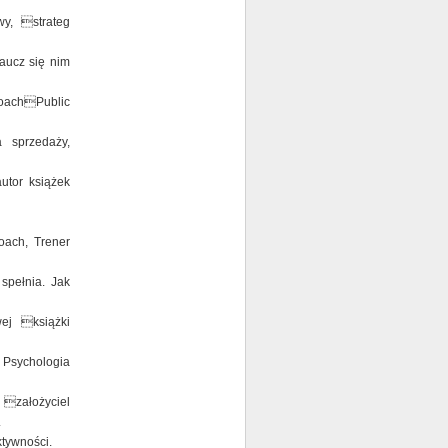
y, strateg
aucz się nim
CoachPublic
a sprzedaży,
utor książek
Coach, Trener
 spełnia. Jak
wej książki
 Psychologia
 założyciel
.
ktywności.