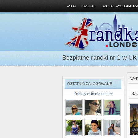
WITAJ
SZUKAJ
SZUKAJ WG.LOKALIZA
Bezpłatne randki nr 1 w UK D
WYD
OSTATNIO ZALOGOWANE
Szc
Kobiety ostatnio online!