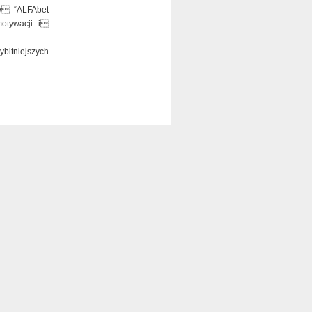
ów “ALFAbet
otywacji i
itniejszych