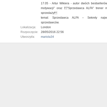
17.05 - Artur Wikiera - autor dwóch bestseller
motywacji” oraz “Sprzedawca ALFA” trener m
sprzedaży
temat: Sprzedawca ALFA – Sekrety najwyb
sprzedawców.
Lokalizacja:
London
Rozpoczęcie:
28/05/2016 22:56
Utworzył/a:
mariola34