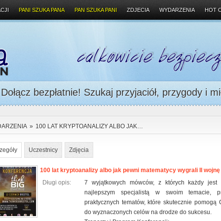
CJI
PANI SZUKA PANA
PAN SZUKA PANI
ZDJECIA
WYDARZENIA
HOT 
ołącz bezpłatnie! Szukaj przyjaciół, przygody i mi
ARZENIA
»
100 LAT KRYPTOANALIZY ALBO JAK…
zegóły
Uczestnicy
Zdjęcia
100 lat kryptoanalizy albo jak pewni matematycy wygrali II wojn
Długi opis:
7 wyjątkowych mówców, z których każdy jest 
najlepszym specjalistą w swoim temacie, p
praktycznych tematów, które skutecznie pomogą 
do wyznaczonych celów na drodze do sukcesu.