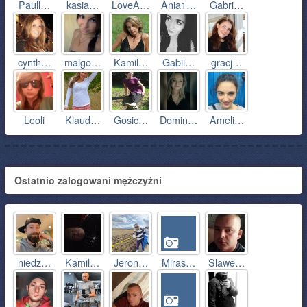
Paull…
kasia…
LoveA…
Ania1…
Gabri…
cynth…
malgo…
Kamil…
Gabii…
gracj…
Looli
Klaud…
Gosic…
Domin…
Ameli…
Ostatnio zalogowani mężczyźni
niedz…
Kamil…
Jeron…
Miras…
Slawe…