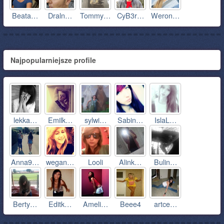
Beata…
Draln…
Tommy…
CyB3r…
Weron…
Najpopularniejsze profile
lekka…
Emilk…
sylwi…
Sabin…
IslaL…
Anna9…
wegan…
Looli
Alink…
Bulin…
Berty…
Editk…
Ameli…
Beee4
artce…