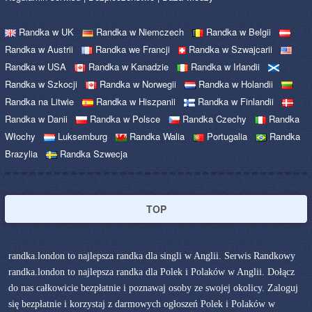
Randka w UK
Randka w Niemczech
Randka w Belgii
Randka w Austrii
Randka we Francji
Randka w Szwajcarii
Randka w USA
Randka w Kanadzie
Randka w Irlandii
Randka w Szkocji
Randka w Norwegii
Randka w Holandii
Randka na Litwie
Randka w Hiszpanii
Randka w Finlandii
Randka w Danii
Randka w Polsce
Randka Czechy
Randka
Włochy
Luksemburg
Randka Walia
Portugalia
Randka
Brazylia
Randka Szwecja
TOP
randka.london to najlepsza randka dla singli w Anglii. Serwis Randkowy
randka.london to najlepsza randka dla Polek i Polaków w Anglii. Dołącz
do nas całkowicie bezpłatnie i poznawaj osoby ze swojej okolicy. Zaloguj
się bezpłatnie i korzystaj z darmowych ogłoszeń Polek i Polaków w