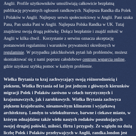
Anglii. Profile użytkowników umożliwiają całkowicie bezpłatną
publikację prywatnych ogłoszeń randkowych. Najlepsza Randka dla Polek
i Polaków w Anglii. Najlepszy serwis społecnościowy w Anglii. Pani szuka
Pana, Pan szuka Pani w Anglii. Najlepsza Polska Randka w UK. Tutaj
znajdziesz swoją drugą połówkę. Dołącz bezpłatnie i znajdź miłość w
Anglii w kilka chwil.. Korzystanie z serwisu oznacza akceptację
postanowień regulaminu i warunków prywatności określonych w
regulaminie
. W przypadku jakichkolwiek pytań lub problemów, możesz
skontaktować się z nami poprzez całodobowe
centrum wsparcia online
,
gdzie uzyskasz szybką pomoc w każdym problemie.
Wielka Brytania to kraj zachwycający swoją różnorodnością i
pieknem, Wielka Brytania od lat jest jednym z głównych kierunków
migracji Polek i Polaków zarówno w celach turystycznych i
krajoznawczych, jak i zarobkowych. Wielka Brytania zachwyca
pięknem krajobrazów, niesamowitym klimatem i wyjątkową
architekturą. Londyn to wielokulturowe, barwne i ciekawe miasto, w
którym odnajdziesz także wielu naszych rodaków poszukujących
swojej drugiej połówki, miłości, flirtu i przygody. Ze względu na dużą
liczbę Polek i Polaków przebywajcych w Anglii, randka.london jest