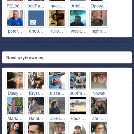
FEL88…
000Pa…
macie…
Ariel…
Oposy…
peter…
ert88…
tulip…
woojt…
highb…
Nowi uzytkownicy
Daisy…
Kryst…
blaze…
000Pa…
Nowak
Mario…
Rafal…
Dorka…
Radzi…
Zarin…