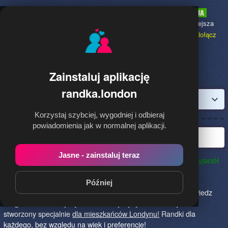
Randka.london
to najpopularniejsza
Randka dla Polaków w Anglii,
dołącz
bezpłatnie!
Zainstaluj aplikację
randka.london
Zaloguj
Korzystaj szybciej, wygodniej i odbieraj
powiadomienia jak w normalnej aplikacji.
Najlepsza randka w Londynie
Jasne - zainstaluj teraz
Randka.london to najlepszy sposób na poznanie nowych przyjaciół
w Londynie!
Określ czego szukasz i skończ z samotnością!
Znajdziesz tu osoby szukające miłości lub przygody, chętne
Później
na randkę, imprezę i spotkanie na żywo! Dołącz do nas, powiedz
czego szukasz i daj się znaleźć! To jedyny serwis na rynku
stworzony specjalnie
dla mieszkańców Londynu!
Randki dla
każdego, bez względu na wiek i preferencje!