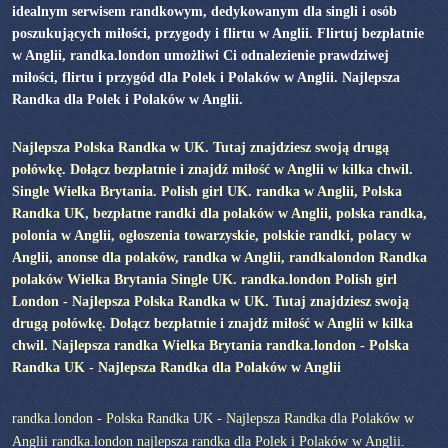
idealnym serwisem randkowym, dedykowanym dla singli i osób
poszukujących miłości, przygody i flirtu w Anglii. Flirtuj bezpłatnie
w Anglii, randka.london umożliwi Ci odnalezienie prawdziwej
miłości, flirtu i przygód dla Polek i Polaków w Anglii. Najlepsza
Randka dla Polek i Polaków w Anglii.
Najlepsza Polska Randka w UK. Tutaj znajdziesz swoją drugą
połówkę. Dołącz bezpłatnie i znajdź miłość w Anglii w kilka chwil.
Single Wielka Brytania. Polish girl UK. randka w Anglii, Polska
Randka UK, bezpłatne randki dla polaków w Anglii, polska randka,
polonia w Anglii, ogłoszenia towarzyskie, polskie randki, polacy w
Anglii, anonse dla polaków, randka w Anglii, randkalondon Randka
polaków Wielka Brytania Single UK. randka.london Polish girl
London - Najlepsza Polska Randka w UK. Tutaj znajdziesz swoją
drugą połówkę. Dołącz bezpłatnie i znajdź miłość w Anglii w kilka
chwil. Najlepsza randka Wielka Brytania randka.london - Polska
Randka UK - Najlepsza Randka dla Polaków w Anglii
randka.london - Polska Randka UK - Najlepsza Randka dla Polaków w
Anglii randka.london najlepsza randka dla Polek i Polaków w Anglii.