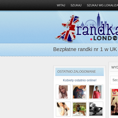
WITAJ
SZUKAJ
SZUKAJ WG.LOKALIZA
Bezpłatne randki nr 1 w UK D
WYD
OSTATNIO ZALOGOWANE
Szc
Kobiety ostatnio online!