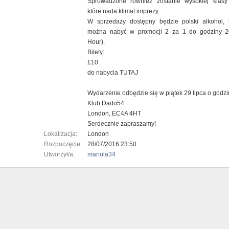
Sprowadzone również zostanie wysokiej klasy 
które nada klimat imprezy.
W sprzedaży dostępny będzie polski alkohol, 
można nabyć w promocji 2 za 1 do godziny 2
Hour).
Bilety:
£10
do nabycia TUTAJ
Wydarzenie odbędzie się w piątek 29 lipca o godzi
Klub Dado54
London, EC4A 4HT
Serdecznie zapraszamy!
Lokalizacja:
London
Rozpoczęcie:
28/07/2016 23:50
Utworzył/a:
mariola34