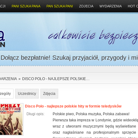
CJI
PANI SZUKA PANA
PAN SZUKA PANI
ZDJECIA
WYDARZENIA
HOT 
ołącz bezpłatnie! Szukaj przyjaciół, przygody i mi
ARZENIA
»
DISCO POLO - NAJLEPSZE POLSKIE…
zegóły
Uczestnicy
Zdjęcia
Disco Polo - najlepsze polskie hity w formie teledysków
Długi opis:
Polskie piwo, Polska muzyka, Polska zabawa!
Pierwsza taka impreza w Londynie, gdzie wideokl
wraz z utworami muzycznymi będą wyświetlane
oraz nagłaśniane na profesjonalnym sprzęcie