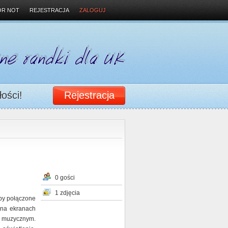
OR NOT
REJESTRACJA
ZALOGUJ
łości!
Rejestracja
0 gości
1 zdjęcia
ipy połączone
 na ekranach
 muzycznym.