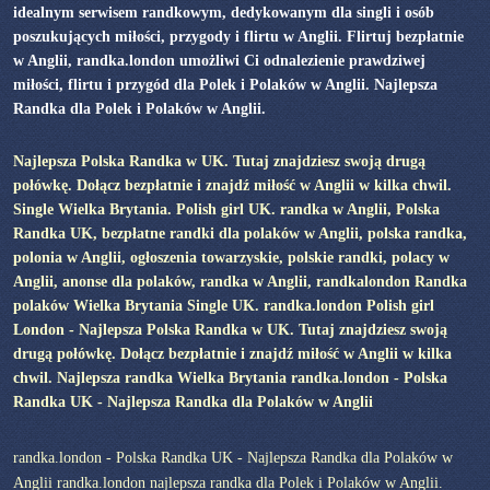
idealnym serwisem randkowym, dedykowanym dla singli i osób
poszukujących miłości, przygody i flirtu w Anglii. Flirtuj bezpłatnie
w Anglii, randka.london umożliwi Ci odnalezienie prawdziwej
miłości, flirtu i przygód dla Polek i Polaków w Anglii. Najlepsza
Randka dla Polek i Polaków w Anglii.
Najlepsza Polska Randka w UK. Tutaj znajdziesz swoją drugą
połówkę. Dołącz bezpłatnie i znajdź miłość w Anglii w kilka chwil.
Single Wielka Brytania. Polish girl UK. randka w Anglii, Polska
Randka UK, bezpłatne randki dla polaków w Anglii, polska randka,
polonia w Anglii, ogłoszenia towarzyskie, polskie randki, polacy w
Anglii, anonse dla polaków, randka w Anglii, randkalondon Randka
polaków Wielka Brytania Single UK. randka.london Polish girl
London - Najlepsza Polska Randka w UK. Tutaj znajdziesz swoją
drugą połówkę. Dołącz bezpłatnie i znajdź miłość w Anglii w kilka
chwil. Najlepsza randka Wielka Brytania randka.london - Polska
Randka UK - Najlepsza Randka dla Polaków w Anglii
randka.london - Polska Randka UK - Najlepsza Randka dla Polaków w
Anglii randka.london najlepsza randka dla Polek i Polaków w Anglii.