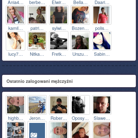
Ania4…
berbe…
Elwir…
Bella…
Daari…
kamil…
patri…
sylwi…
Bozen…
polis…
lucy7…
Nitka…
Fretk…
Urszu…
Sabin…
Ostatnio zalogowani mężczyźni
highb…
Jeron…
Rober…
Oposy…
Slawe…