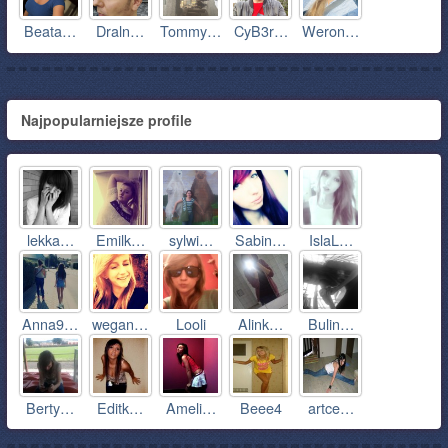
Beata…
Draln…
Tommy…
CyB3r…
Weron…
Najpopularniejsze profile
lekka…
Emilk…
sylwi…
Sabin…
IslaL…
Anna9…
wegan…
Looli
Alink…
Bulin…
Berty…
Editk…
Ameli…
Beee4
artce…