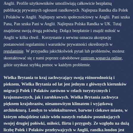
Anglii. Profile użytkowników umożliwiają całkowicie bezpłatną
publikację prywatnych ogłoszeń randkowych. Najlepsza Randka dla Polek
i Polaków w Anglii. Najlepszy serwis społecnościowy w Anglii. Pani szuka
Pana, Pan szuka Pani w Anglii. Najlepsza Polska Randka w UK. Tutaj
znajdziesz swoją drugą połówkę. Dołącz bezpłatnie i znajdź miłość w
Anglii w kilka chwil.. Korzystanie z serwisu oznacza akceptację
postanowień regulaminu i warunków prywatności określonych w
regulaminie
. W przypadku jakichkolwiek pytań lub problemów, możesz
skontaktować się z nami poprzez całodobowe
centrum wsparcia online
,
gdzie uzyskasz szybką pomoc w każdym problemie.
Wielka Brytania to kraj zachwycający swoją różnorodnością i
pieknem, Wielka Brytania od lat jest jednym z głównych kierunków
migracji Polek i Polaków zarówno w celach turystycznych i
krajoznawczych, jak i zarobkowych. Wielka Brytania zachwyca
pięknem krajobrazów, niesamowitym klimatem i wyjątkową
architekturą. Londyn to wielokulturowe, barwne i ciekawe miasto, w
którym odnajdziesz także wielu naszych rodaków poszukujących
swojej drugiej połówki, miłości, flirtu i przygody. Ze względu na dużą
liczbę Polek i Polaków przebywajcych w Anglii, randka.london jest