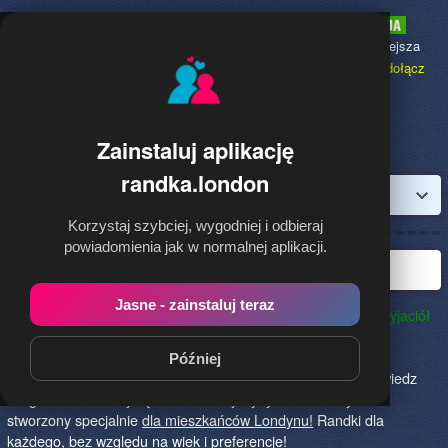
Randka.london
to najpopularniejsza
Randka dla Polaków w Anglii,
dołącz
bezpłatnie!
Zainstaluj aplikację
randka.london
Zaloguj
Korzystaj szybciej, wygodniej i odbieraj
powiadomienia jak w normalnej aplikacji.
Najlepsza randka w Londynie
Jasne - zainstaluj teraz
Randka.london to najlepszy sposób na poznanie nowych przyjaciół
w Londynie!
Określ czego szukasz i skończ z samotnością!
Znajdziesz tu osoby szukające miłości lub przygody, chętne
Później
na randkę, imprezę i spotkanie na żywo! Dołącz do nas, powiedz
czego szukasz i daj się znaleźć! To jedyny serwis na rynku
stworzony specjalnie
dla mieszkańców Londynu!
Randki dla
każdego, bez względu na wiek i preferencje!