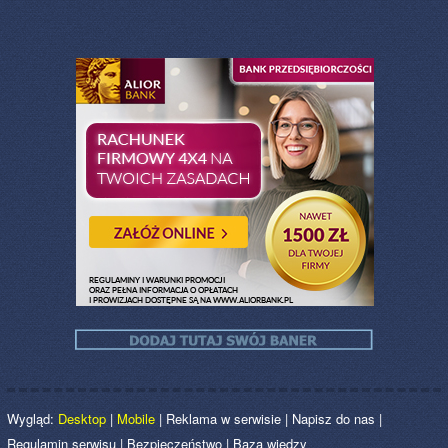
Wygląd:
Desktop
|
Mobile
|
Reklama w serwisie
|
Napisz do nas
|
Regulamin serwisu
|
Bezpieczeństwo
|
Baza wiedzy