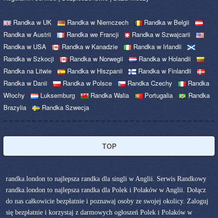
Randka w UK
Randka w Niemczech
Randka w Belgii
Randka w Austrii
Randka we Francji
Randka w Szwajcarii
Randka w USA
Randka w Kanadzie
Randka w Irlandii
Randka w Szkocji
Randka w Norwegii
Randka w Holandii
Randka na Litwie
Randka w Hiszpanii
Randka w Finlandii
Randka w Danii
Randka w Polsce
Randka Czechy
Randka
Włochy
Luksemburg
Randka Walia
Portugalia
Randka
Brazylia
Randka Szwecja
TOP
randka.london to najlepsza randka dla singli w Anglii. Serwis Randkowy
randka.london to najlepsza randka dla Polek i Polaków w Anglii. Dołącz
do nas całkowicie bezpłatnie i poznawaj osoby ze swojej okolicy. Zaloguj
się bezpłatnie i korzystaj z darmowych ogłoszeń Polek i Polaków w