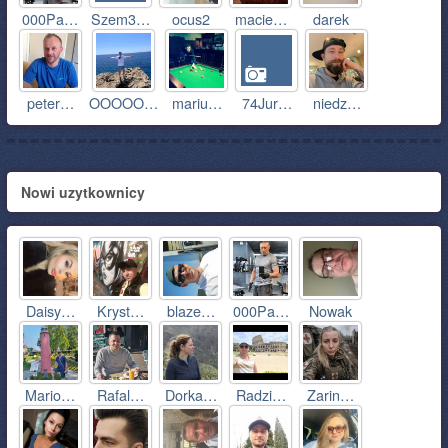
000Pa…
Szem3…
ocus2
macie…
darek
peter…
OOOOO…
mariu…
74Jur…
niedz…
Nowi uzytkownicy
Daisy…
Kryst…
blaze…
000Pa…
Nowak
Mario…
Rafal…
Dorka…
Radzi…
Zarin…