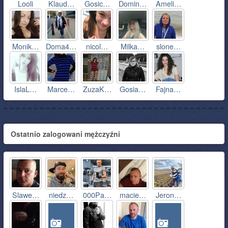
Looli
Klaud…
Gosic…
Domin…
Ameli…
Monik…
Doma4…
nicol…
Milka…
slone…
IslaL…
Marce…
ZuzaK…
Gosia…
Fajna…
Ostatnio zalogowani mężczyźni
Slawe…
niedz…
000Pa…
macie…
Jeron…