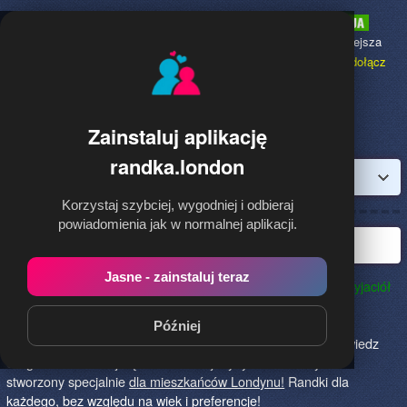
Randka.london
to najpopularniejsza
Randka dla Polaków w Anglii,
dołącz
bezpłatnie!
Zainstaluj aplikację
randka.london
Zaloguj
Korzystaj szybciej, wygodniej i odbieraj
powiadomienia jak w normalnej aplikacji.
Najlepsza randka w Londynie
Jasne - zainstaluj teraz
Randka.london to najlepszy sposób na poznanie nowych przyjaciół
w Londynie!
Określ czego szukasz i skończ z samotnością!
Znajdziesz tu osoby szukające miłości lub przygody, chętne
Później
na randkę, imprezę i spotkanie na żywo! Dołącz do nas, powiedz
czego szukasz i daj się znaleźć! To jedyny serwis na rynku
stworzony specjalnie
dla mieszkańców Londynu!
Randki dla
każdego, bez względu na wiek i preferencje!