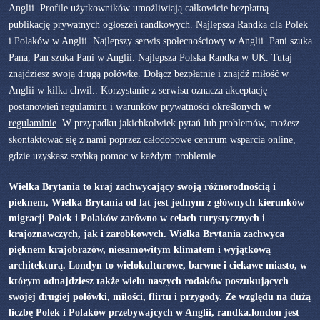
Anglii. Profile użytkowników umożliwiają całkowicie bezpłatną
publikację prywatnych ogłoszeń randkowych. Najlepsza Randka dla Polek
i Polaków w Anglii. Najlepszy serwis społecnościowy w Anglii. Pani szuka
Pana, Pan szuka Pani w Anglii. Najlepsza Polska Randka w UK. Tutaj
znajdziesz swoją drugą połówkę. Dołącz bezpłatnie i znajdź miłość w
Anglii w kilka chwil.. Korzystanie z serwisu oznacza akceptację
postanowień regulaminu i warunków prywatności określonych w
regulaminie
. W przypadku jakichkolwiek pytań lub problemów, możesz
skontaktować się z nami poprzez całodobowe
centrum wsparcia online
,
gdzie uzyskasz szybką pomoc w każdym problemie.
Wielka Brytania to kraj zachwycający swoją różnorodnością i
pieknem, Wielka Brytania od lat jest jednym z głównych kierunków
migracji Polek i Polaków zarówno w celach turystycznych i
krajoznawczych, jak i zarobkowych. Wielka Brytania zachwyca
pięknem krajobrazów, niesamowitym klimatem i wyjątkową
architekturą. Londyn to wielokulturowe, barwne i ciekawe miasto, w
którym odnajdziesz także wielu naszych rodaków poszukujących
swojej drugiej połówki, miłości, flirtu i przygody. Ze względu na dużą
liczbę Polek i Polaków przebywajcych w Anglii, randka.london jest