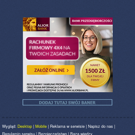
Wygląd:
Desktop
|
Mobile
|
Reklama w serwisie
|
Napisz do nas
|
Regulamin serwisu
|
Bezpieczeństwo
|
Baza wiedzy