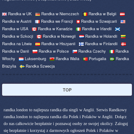
Randka w UK
Randka w Niemczech
Randka w Belgii
Randka w Austrii
Randka we Francji
Randka w Szwajcarii
Randka w USA
Randka w Kanadzie
Randka w Irlandii
Randka w Szkocji
Randka w Norwegii
Randka w Holandii
Randka na Litwie
Randka w Hiszpanii
Randka w Finlandii
Randka w Danii
Randka w Polsce
Randka Czechy
Randka
Włochy
Luksemburg
Randka Walia
Portugalia
Randka
Brazylia
Randka Szwecja
TOP
randka.london to najlepsza randka dla singli w Anglii. Serwis Randkowy
randka.london to najlepsza randka dla Polek i Polaków w Anglii. Dołącz
do nas całkowicie bezpłatnie i poznawaj osoby ze swojej okolicy. Zaloguj
się bezpłatnie i korzystaj z darmowych ogłoszeń Polek i Polaków w