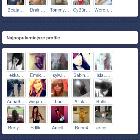
Beata…
Draln…
Tommy…
CyB3r…
Weron…
Najpopularniejsze profile
lekka…
Emilk…
sylwi…
Sabin…
IslaL…
Anna9…
wegan…
Looli
Alink…
Bulin…
Berty…
Editk…
Ameli…
Beee4
artce…