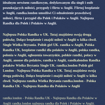
idealnym serwisem randkowym, dedykowanym dla singli i osób
poszukujących miłości, przygody i flirtu w Anglii. Flirtuj bezpłatnie
w Anglii, randka.london umożliwi Ci odnalezienie prawdziwej
miłości, flirtu i przygód dla Polek i Polaków w Anglii. Najlepsza
Randka dla Polek i Polaków w Anglii.
Najlepsza Polska Randka w UK. Tutaj znajdziesz swoją drugą
połówkę. Dołącz bezpłatnie i znajdź miłość w Anglii w kilka chwil.
Single Wielka Brytania. Polish girl UK. randka w Anglii, Polska
Randka UK, bezpłatne randki dla polaków w Anglii, polska randka,
polonia w Anglii, ogłoszenia towarzyskie, polskie randki, polacy w
Anglii, anonse dla polaków, randka w Anglii, randkalondon Randka
polaków Wielka Brytania Single UK. randka.london Polish girl
London - Najlepsza Polska Randka w UK. Tutaj znajdziesz swoją
drugą połówkę. Dołącz bezpłatnie i znajdź miłość w Anglii w kilka
chwil. Najlepsza randka Wielka Brytania randka.london - Polska
Randka UK - Najlepsza Randka dla Polaków w Anglii
randka.london - Polska Randka UK - Najlepsza Randka dla Polaków w
Anglii randka.london najlepsza randka dla Polek i Polaków w Anglii.