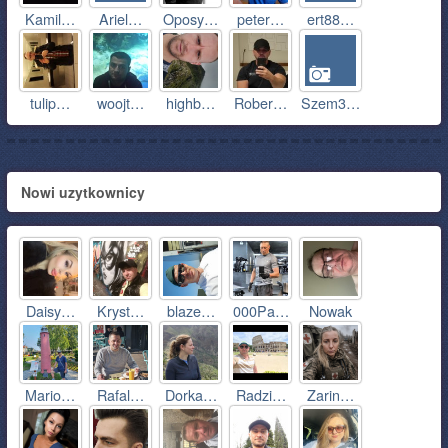
Kamil…
Ariel…
Oposy…
peter…
ert88…
tulip…
woojt…
highb…
Rober…
Szem3…
Nowi uzytkownicy
Daisy…
Kryst…
blaze…
000Pa…
Nowak
Mario…
Rafal…
Dorka…
Radzi…
Zarin…