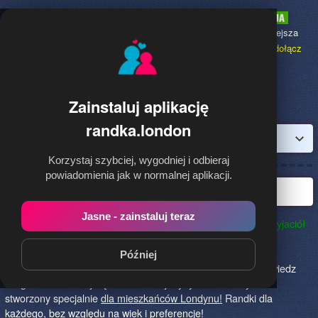
Randka.london
to najpopularniejsza
Randka dla Polaków w Anglii,
dołącz
bezpłatnie!
Zainstaluj aplikację
randka.london
Zaloguj
Korzystaj szybciej, wygodniej i odbieraj
powiadomienia jak w normalnej aplikacji.
Najlepsza randka w Londynie
Jasne - zainstaluj teraz
Randka.london to najlepszy sposób na poznanie nowych przyjaciół
w Londynie!
Określ czego szukasz i skończ z samotnością!
Znajdziesz tu osoby szukające miłości lub przygody, chętne
Później
na randkę, imprezę i spotkanie na żywo! Dołącz do nas, powiedz
czego szukasz i daj się znaleźć! To jedyny serwis na rynku
stworzony specjalnie
dla mieszkańców Londynu!
Randki dla
każdego, bez względu na wiek i preferencje!