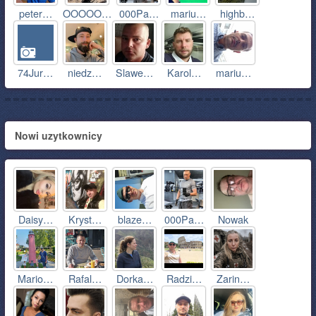
peter…
OOOOO…
000Pa…
mariu…
highb…
74Jur…
niedz…
Slawe…
Karol…
mariu…
Nowi uzytkownicy
Daisy…
Kryst…
blaze…
000Pa…
Nowak
Mario…
Rafal…
Dorka…
Radzi…
Zarin…