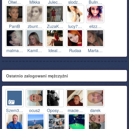
Oliwi…
Mikka
Julec…
slodz…
Bulin…
PaniB
zbunt…
ZuzaK…
lucy7…
elizz…
malma…
Kamil…
Ideal…
Rudaa
Marta…
Ostatnio zalogowani mężczyźni
Szem3…
ocus2
Oposy…
macie…
darek