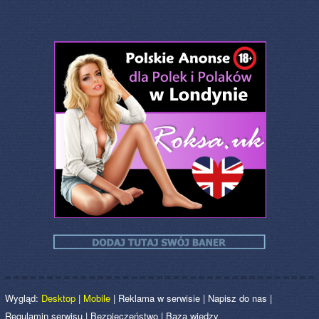
Wygląd:
Desktop
|
Mobile
|
Reklama w serwisie
|
Napisz do nas
|
Regulamin serwisu
|
Bezpieczeństwo
|
Baza wiedzy