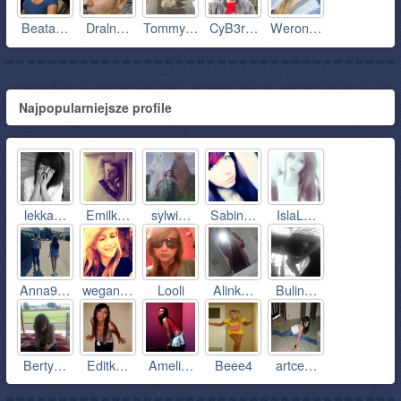
Beata…
Draln…
Tommy…
CyB3r…
Weron…
Najpopularniejsze profile
lekka…
Emilk…
sylwi…
Sabin…
IslaL…
Anna9…
wegan…
Looli
Alink…
Bulin…
Berty…
Editk…
Ameli…
Beee4
artce…