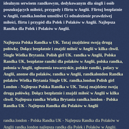
idealnym serwisem randkowym, dedykowanym dla singli i osób
poszukujących miłości, przygody i flirtu w Anglii. Flirtuj bezpłatnie
w Anglii, randka.london umożliwi Ci odnalezienie prawdziwej
miłości, flirtu i przygód dla Polek i Polaków w Anglii. Najlepsza
Randka dla Polek i Polaków w Anglii.
Najlepsza Polska Randka w UK. Tutaj znajdziesz swoją drugą
połówkę. Dołącz bezpłatnie i znajdź miłość w Anglii w kilka chwil.
Single Wielka Brytania. Polish girl UK. randka w Anglii, Polska
Randka UK, bezpłatne randki dla polaków w Anglii, polska randka,
polonia w Anglii, ogłoszenia towarzyskie, polskie randki, polacy w
Anglii, anonse dla polaków, randka w Anglii, randkalondon Randka
polaków Wielka Brytania Single UK. randka.london Polish girl
London - Najlepsza Polska Randka w UK. Tutaj znajdziesz swoją
drugą połówkę. Dołącz bezpłatnie i znajdź miłość w Anglii w kilka
chwil. Najlepsza randka Wielka Brytania randka.london - Polska
Randka UK - Najlepsza Randka dla Polaków w Anglii
randka.london - Polska Randka UK - Najlepsza Randka dla Polaków w
Anglii randka.london najlepsza randka dla Polek i Polaków w Anglii.