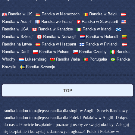
Randka w UK
Randka w Niemczech
Randka w Belgii
Randka w Austrii
Randka we Francji
Randka w Szwajcarii
Randka w USA
Randka w Kanadzie
Randka w Irlandii
Randka w Szkocji
Randka w Norwegii
Randka w Holandii
Randka na Litwie
Randka w Hiszpanii
Randka w Finlandii
Randka w Danii
Randka w Polsce
Randka Czechy
Randka
Włochy
Luksemburg
Randka Walia
Portugalia
Randka
Brazylia
Randka Szwecja
TOP
randka.london to najlepsza randka dla singli w Anglii. Serwis Randkowy
randka.london to najlepsza randka dla Polek i Polaków w Anglii. Dołącz
do nas całkowicie bezpłatnie i poznawaj osoby ze swojej okolicy. Zaloguj
się bezpłatnie i korzystaj z darmowych ogłoszeń Polek i Polaków w