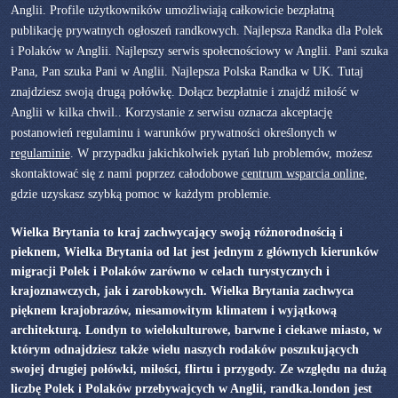
Anglii. Profile użytkowników umożliwiają całkowicie bezpłatną
publikację prywatnych ogłoszeń randkowych. Najlepsza Randka dla Polek
i Polaków w Anglii. Najlepszy serwis społecnościowy w Anglii. Pani szuka
Pana, Pan szuka Pani w Anglii. Najlepsza Polska Randka w UK. Tutaj
znajdziesz swoją drugą połówkę. Dołącz bezpłatnie i znajdź miłość w
Anglii w kilka chwil.. Korzystanie z serwisu oznacza akceptację
postanowień regulaminu i warunków prywatności określonych w
regulaminie
. W przypadku jakichkolwiek pytań lub problemów, możesz
skontaktować się z nami poprzez całodobowe
centrum wsparcia online
,
gdzie uzyskasz szybką pomoc w każdym problemie.
Wielka Brytania to kraj zachwycający swoją różnorodnością i
pieknem, Wielka Brytania od lat jest jednym z głównych kierunków
migracji Polek i Polaków zarówno w celach turystycznych i
krajoznawczych, jak i zarobkowych. Wielka Brytania zachwyca
pięknem krajobrazów, niesamowitym klimatem i wyjątkową
architekturą. Londyn to wielokulturowe, barwne i ciekawe miasto, w
którym odnajdziesz także wielu naszych rodaków poszukujących
swojej drugiej połówki, miłości, flirtu i przygody. Ze względu na dużą
liczbę Polek i Polaków przebywajcych w Anglii, randka.london jest