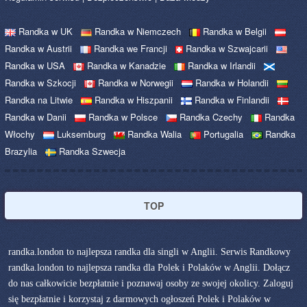
Randka w UK
Randka w Niemczech
Randka w Belgii
Randka w Austrii
Randka we Francji
Randka w Szwajcarii
Randka w USA
Randka w Kanadzie
Randka w Irlandii
Randka w Szkocji
Randka w Norwegii
Randka w Holandii
Randka na Litwie
Randka w Hiszpanii
Randka w Finlandii
Randka w Danii
Randka w Polsce
Randka Czechy
Randka
Włochy
Luksemburg
Randka Walia
Portugalia
Randka
Brazylia
Randka Szwecja
TOP
randka.london to najlepsza randka dla singli w Anglii. Serwis Randkowy
randka.london to najlepsza randka dla Polek i Polaków w Anglii. Dołącz
do nas całkowicie bezpłatnie i poznawaj osoby ze swojej okolicy. Zaloguj
się bezpłatnie i korzystaj z darmowych ogłoszeń Polek i Polaków w