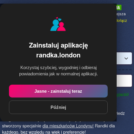
Randka.london
to najpopularniejsza
Randka dla Polaków w Anglii,
dołącz
bezpłatnie!
Zainstaluj aplikację
randka.london
Zaloguj
Korzystaj szybciej, wygodniej i odbieraj
powiadomienia jak w normalnej aplikacji.
Najlepsza randka w Londynie
Jasne - zainstaluj teraz
Randka.london to najlepszy sposób na poznanie nowych przyjaciół
w Londynie!
Określ czego szukasz i skończ z samotnością!
Znajdziesz tu osoby szukające miłości lub przygody, chętne
Później
na randkę, imprezę i spotkanie na żywo! Dołącz do nas, powiedz
czego szukasz i daj się znaleźć! To jedyny serwis na rynku
stworzony specjalnie
dla mieszkańców Londynu!
Randki dla
każdego, bez względu na wiek i preferencje!