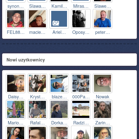
synon…
Slawa…
Kamil…
Miras…
Slawe…
FEL88…
macie…
Ariel…
Oposy…
peter…
Nowi uzytkownicy
Daisy…
Kryst…
blaze…
000Pa…
Nowak
Mario…
Rafal…
Dorka…
Radzi…
Zarin…