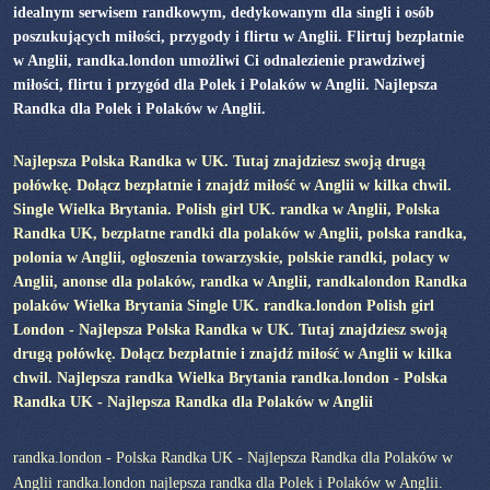
idealnym serwisem randkowym, dedykowanym dla singli i osób
poszukujących miłości, przygody i flirtu w Anglii. Flirtuj bezpłatnie
w Anglii, randka.london umożliwi Ci odnalezienie prawdziwej
miłości, flirtu i przygód dla Polek i Polaków w Anglii. Najlepsza
Randka dla Polek i Polaków w Anglii.
Najlepsza Polska Randka w UK. Tutaj znajdziesz swoją drugą
połówkę. Dołącz bezpłatnie i znajdź miłość w Anglii w kilka chwil.
Single Wielka Brytania. Polish girl UK. randka w Anglii, Polska
Randka UK, bezpłatne randki dla polaków w Anglii, polska randka,
polonia w Anglii, ogłoszenia towarzyskie, polskie randki, polacy w
Anglii, anonse dla polaków, randka w Anglii, randkalondon Randka
polaków Wielka Brytania Single UK. randka.london Polish girl
London - Najlepsza Polska Randka w UK. Tutaj znajdziesz swoją
drugą połówkę. Dołącz bezpłatnie i znajdź miłość w Anglii w kilka
chwil. Najlepsza randka Wielka Brytania randka.london - Polska
Randka UK - Najlepsza Randka dla Polaków w Anglii
randka.london - Polska Randka UK - Najlepsza Randka dla Polaków w
Anglii randka.london najlepsza randka dla Polek i Polaków w Anglii.