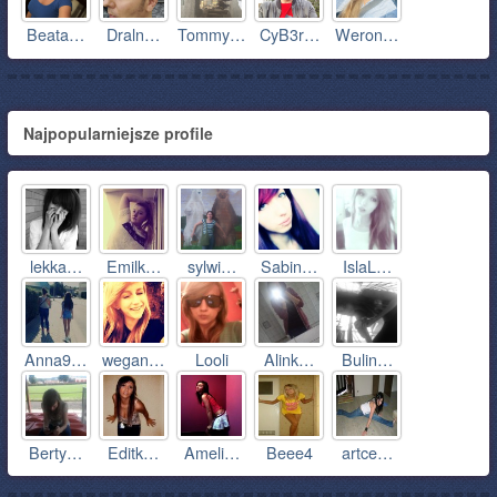
Beata…
Draln…
Tommy…
CyB3r…
Weron…
Najpopularniejsze profile
lekka…
Emilk…
sylwi…
Sabin…
IslaL…
Anna9…
wegan…
Looli
Alink…
Bulin…
Berty…
Editk…
Ameli…
Beee4
artce…