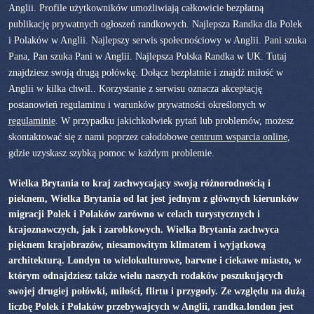
Anglii. Profile użytkowników umożliwiają całkowicie bezpłatną
publikację prywatnych ogłoszeń randkowych. Najlepsza Randka dla Polek
i Polaków w Anglii. Najlepszy serwis społecnościowy w Anglii. Pani szuka
Pana, Pan szuka Pani w Anglii. Najlepsza Polska Randka w UK. Tutaj
znajdziesz swoją drugą połówkę. Dołącz bezpłatnie i znajdź miłość w
Anglii w kilka chwil.. Korzystanie z serwisu oznacza akceptację
postanowień regulaminu i warunków prywatności określonych w
regulaminie
. W przypadku jakichkolwiek pytań lub problemów, możesz
skontaktować się z nami poprzez całodobowe
centrum wsparcia online
,
gdzie uzyskasz szybką pomoc w każdym problemie.
Wielka Brytania to kraj zachwycający swoją różnorodnością i
pieknem, Wielka Brytania od lat jest jednym z głównych kierunków
migracji Polek i Polaków zarówno w celach turystycznych i
krajoznawczych, jak i zarobkowych. Wielka Brytania zachwyca
pięknem krajobrazów, niesamowitym klimatem i wyjątkową
architekturą. Londyn to wielokulturowe, barwne i ciekawe miasto, w
którym odnajdziesz także wielu naszych rodaków poszukujących
swojej drugiej połówki, miłości, flirtu i przygody. Ze względu na dużą
liczbę Polek i Polaków przebywajcych w Anglii, randka.london jest