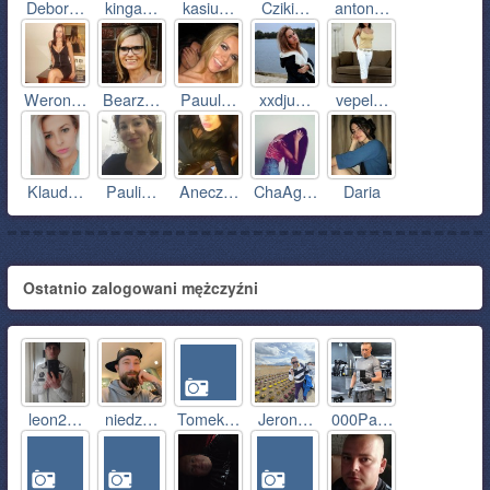
Debor…
kinga…
kasiu…
Cziki…
anton…
Weron…
Bearz…
Pauul…
xxdju…
vepel…
Klaud…
Pauli…
Anecz…
ChaAg…
Daria
Ostatnio zalogowani mężczyźni
leon2…
niedz…
Tomek…
Jeron…
000Pa…