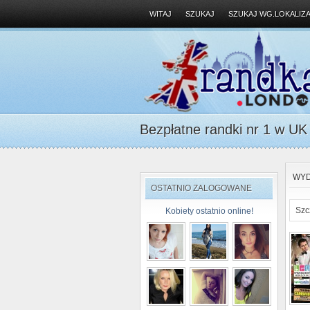
WITAJ
SZUKAJ
SZUKAJ WG.LOKALIZA
Bezpłatne randki nr 1 w UK D
WYD
OSTATNIO ZALOGOWANE
Szc
Kobiety ostatnio online!