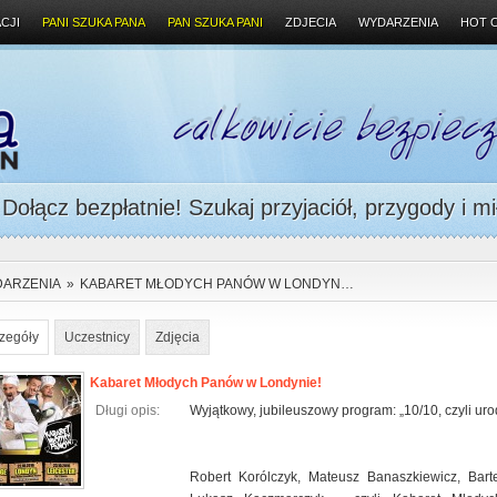
CJI
PANI SZUKA PANA
PAN SZUKA PANI
ZDJECIA
WYDARZENIA
HOT 
ołącz bezpłatnie! Szukaj przyjaciół, przygody i mi
ARZENIA
»
KABARET MŁODYCH PANÓW W LONDYN…
zegóły
Uczestnicy
Zdjęcia
Kabaret Młodych Panów w Londynie!
Długi opis:
Wyjątkowy, jubileuszowy program: „10/10, czyli uro
Robert Korólczyk, Mateusz Banaszkiewicz, Bar