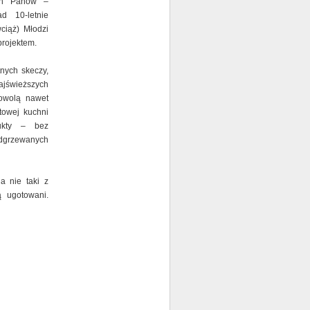
ych Panów –
d 10-letnie
ciąż) Młodzi
rojektem.
tnych skeczy,
ajświeższych
dowolą nawet
towej kuchni
dukty – bez
dgrzewanych
a nie taki z
 ugotowani.