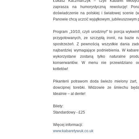
Łukasz Kaczmarczyk – czyli Kabaret Młod
zaprasza na humorystyczną rewolucję! Pona
doświadczenie na polskiej i światowej scenie (w
Panowie chcą uczcić wyjątkowym, jubileuszowym p
Program „10/10, czyli urodziny!” to porcja wykwin
przygotowanych, ze szczyptą ironii, na bazie n
spostrzeżeń. Z pewnością wszystkie dania za
najbardziej wymagające podniebienia. W kabare
wykorzystane zostaną tylko naturalne pro
konserwantów. W menu nie przewidziano o
kotletów!
Pikanterii potrawom doda świeżo mielony żart, 
dowcipnej torebki. Widzowie ze śmiechu będą
Idealnie – al dente!
Bilety:
Standardowy - £25
Więcej informacji:
www.kabaretywuk.co.uk