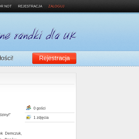
OR NOT
REJESTRACJA
ZALOGUJ
łości!
Rejestracja
0 gości
dziny!”
1 zdjęcia
tek Demczuk,