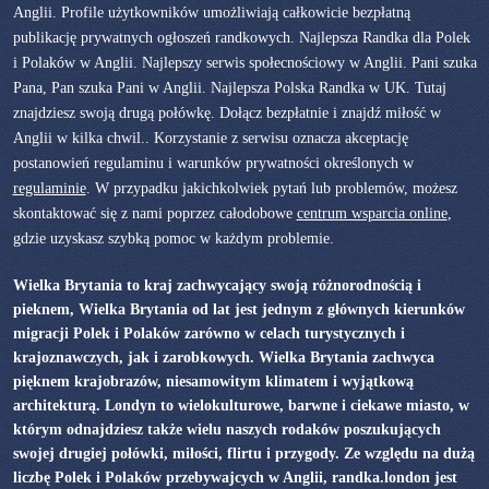
Anglii. Profile użytkowników umożliwiają całkowicie bezpłatną
publikację prywatnych ogłoszeń randkowych. Najlepsza Randka dla Polek
i Polaków w Anglii. Najlepszy serwis społecnościowy w Anglii. Pani szuka
Pana, Pan szuka Pani w Anglii. Najlepsza Polska Randka w UK. Tutaj
znajdziesz swoją drugą połówkę. Dołącz bezpłatnie i znajdź miłość w
Anglii w kilka chwil.. Korzystanie z serwisu oznacza akceptację
postanowień regulaminu i warunków prywatności określonych w
regulaminie
. W przypadku jakichkolwiek pytań lub problemów, możesz
skontaktować się z nami poprzez całodobowe
centrum wsparcia online
,
gdzie uzyskasz szybką pomoc w każdym problemie.
Wielka Brytania to kraj zachwycający swoją różnorodnością i
pieknem, Wielka Brytania od lat jest jednym z głównych kierunków
migracji Polek i Polaków zarówno w celach turystycznych i
krajoznawczych, jak i zarobkowych. Wielka Brytania zachwyca
pięknem krajobrazów, niesamowitym klimatem i wyjątkową
architekturą. Londyn to wielokulturowe, barwne i ciekawe miasto, w
którym odnajdziesz także wielu naszych rodaków poszukujących
swojej drugiej połówki, miłości, flirtu i przygody. Ze względu na dużą
liczbę Polek i Polaków przebywajcych w Anglii, randka.london jest