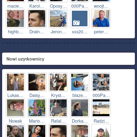
macie…
Karol…
Oposy…
000Pa…
woojt…
highb…
Draln…
Jeron…
xxx20…
peter…
Nowi uzytkownicy
Lukas…
Daisy…
Kryst…
blaze…
000Pa…
Nowak
Mario…
Rafal…
Dorka…
Radzi…