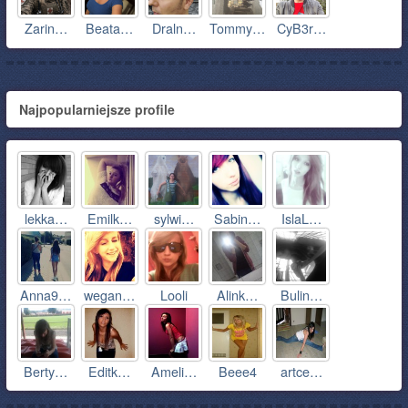
Zarin…
Beata…
Draln…
Tommy…
CyB3r…
Najpopularniejsze profile
lekka…
Emilk…
sylwi…
Sabin…
IslaL…
Anna9…
wegan…
Looli
Alink…
Bulin…
Berty…
Editk…
Ameli…
Beee4
artce…