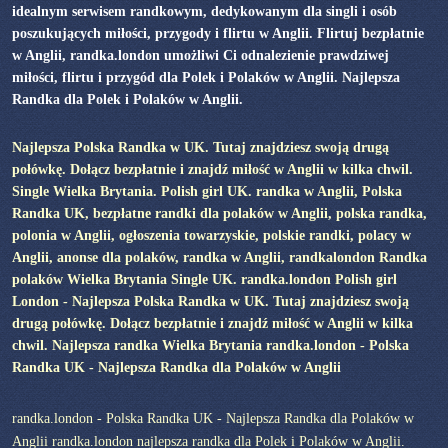
idealnym serwisem randkowym, dedykowanym dla singli i osób
poszukujących miłości, przygody i flirtu w Anglii. Flirtuj bezpłatnie
w Anglii, randka.london umożliwi Ci odnalezienie prawdziwej
miłości, flirtu i przygód dla Polek i Polaków w Anglii. Najlepsza
Randka dla Polek i Polaków w Anglii.
Najlepsza Polska Randka w UK. Tutaj znajdziesz swoją drugą
połówkę. Dołącz bezpłatnie i znajdź miłość w Anglii w kilka chwil.
Single Wielka Brytania. Polish girl UK. randka w Anglii, Polska
Randka UK, bezpłatne randki dla polaków w Anglii, polska randka,
polonia w Anglii, ogłoszenia towarzyskie, polskie randki, polacy w
Anglii, anonse dla polaków, randka w Anglii, randkalondon Randka
polaków Wielka Brytania Single UK. randka.london Polish girl
London - Najlepsza Polska Randka w UK. Tutaj znajdziesz swoją
drugą połówkę. Dołącz bezpłatnie i znajdź miłość w Anglii w kilka
chwil. Najlepsza randka Wielka Brytania randka.london - Polska
Randka UK - Najlepsza Randka dla Polaków w Anglii
randka.london - Polska Randka UK - Najlepsza Randka dla Polaków w
Anglii randka.london najlepsza randka dla Polek i Polaków w Anglii.