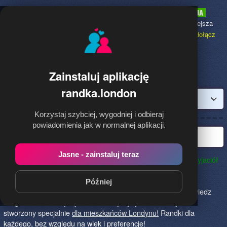
Randka.london
to najpopularniejsza
Randka dla Polaków w Anglii,
dołącz
bezpłatnie!
Zainstaluj aplikację
randka.london
Zaloguj
Korzystaj szybciej, wygodniej i odbieraj
powiadomienia jak w normalnej aplikacji.
Najlepsza randka w Londynie
Jasne - zainstaluj teraz
Randka.london to najlepszy sposób na poznanie nowych przyjaciół
w Londynie!
Określ czego szukasz i skończ z samotnością!
Znajdziesz tu osoby szukające miłości lub przygody, chętne
Później
na randkę, imprezę i spotkanie na żywo! Dołącz do nas, powiedz
czego szukasz i daj się znaleźć! To jedyny serwis na rynku
stworzony specjalnie
dla mieszkańców Londynu!
Randki dla
każdego, bez względu na wiek i preferencje!