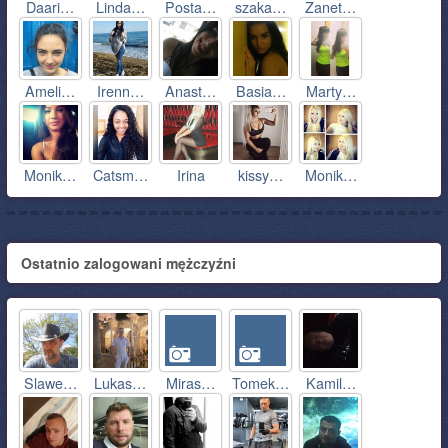
Daari…
Linda…
Posta…
szaka…
Zanet…
Ameli…
Irenn…
Anast…
Basia…
Marty…
Monik…
Catsm…
Irina
kissy…
Monik…
Ostatnio zalogowani mężczyźni
Slawe…
Lukas…
Miras…
Tomek…
Kamil…