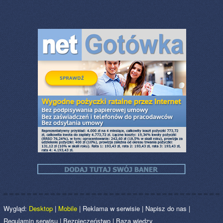
Wygląd:
Desktop
|
Mobile
|
Reklama w serwisie
|
Napisz do nas
|
Regulamin serwisu
|
Bezpieczeństwo
|
Baza wiedzy