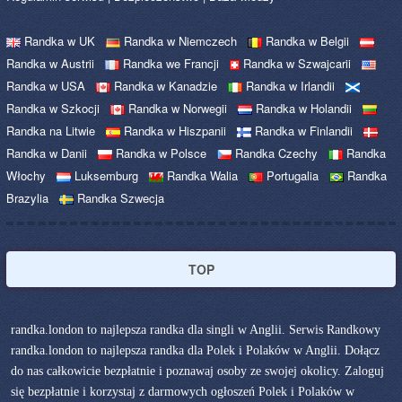
Randka w UK
Randka w Niemczech
Randka w Belgii
Randka w Austrii
Randka we Francji
Randka w Szwajcarii
Randka w USA
Randka w Kanadzie
Randka w Irlandii
Randka w Szkocji
Randka w Norwegii
Randka w Holandii
Randka na Litwie
Randka w Hiszpanii
Randka w Finlandii
Randka w Danii
Randka w Polsce
Randka Czechy
Randka
Włochy
Luksemburg
Randka Walia
Portugalia
Randka
Brazylia
Randka Szwecja
TOP
randka.london to najlepsza randka dla singli w Anglii. Serwis Randkowy
randka.london to najlepsza randka dla Polek i Polaków w Anglii. Dołącz
do nas całkowicie bezpłatnie i poznawaj osoby ze swojej okolicy. Zaloguj
się bezpłatnie i korzystaj z darmowych ogłoszeń Polek i Polaków w