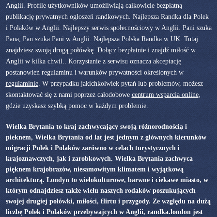
Anglii. Profile użytkowników umożliwiają całkowicie bezpłatną
publikację prywatnych ogłoszeń randkowych. Najlepsza Randka dla Polek
i Polaków w Anglii. Najlepszy serwis społecnościowy w Anglii. Pani szuka
Pana, Pan szuka Pani w Anglii. Najlepsza Polska Randka w UK. Tutaj
znajdziesz swoją drugą połówkę. Dołącz bezpłatnie i znajdź miłość w
Anglii w kilka chwil.. Korzystanie z serwisu oznacza akceptację
postanowień regulaminu i warunków prywatności określonych w
regulaminie
. W przypadku jakichkolwiek pytań lub problemów, możesz
skontaktować się z nami poprzez całodobowe
centrum wsparcia online
,
gdzie uzyskasz szybką pomoc w każdym problemie.
Wielka Brytania to kraj zachwycający swoją różnorodnością i
pieknem, Wielka Brytania od lat jest jednym z głównych kierunków
migracji Polek i Polaków zarówno w celach turystycznych i
krajoznawczych, jak i zarobkowych. Wielka Brytania zachwyca
pięknem krajobrazów, niesamowitym klimatem i wyjątkową
architekturą. Londyn to wielokulturowe, barwne i ciekawe miasto, w
którym odnajdziesz także wielu naszych rodaków poszukujących
swojej drugiej połówki, miłości, flirtu i przygody. Ze względu na dużą
liczbę Polek i Polaków przebywajcych w Anglii, randka.london jest