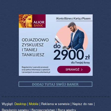
Wygląd:
Desktop
|
Mobile
|
Reklama w serwisie
|
Napisz do nas
|
Regulamin serwisu
|
Bezpieczeństwo
|
Baza wiedzy