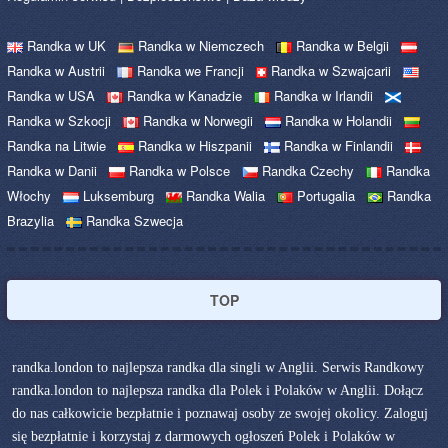
Randka w UK
Randka w Niemczech
Randka w Belgii
Randka w Austrii
Randka we Francji
Randka w Szwajcarii
Randka w USA
Randka w Kanadzie
Randka w Irlandii
Randka w Szkocji
Randka w Norwegii
Randka w Holandii
Randka na Litwie
Randka w Hiszpanii
Randka w Finlandii
Randka w Danii
Randka w Polsce
Randka Czechy
Randka
Włochy
Luksemburg
Randka Walia
Portugalia
Randka
Brazylia
Randka Szwecja
TOP
randka.london to najlepsza randka dla singli w Anglii. Serwis Randkowy
randka.london to najlepsza randka dla Polek i Polaków w Anglii. Dołącz
do nas całkowicie bezpłatnie i poznawaj osoby ze swojej okolicy. Zaloguj
się bezpłatnie i korzystaj z darmowych ogłoszeń Polek i Polaków w