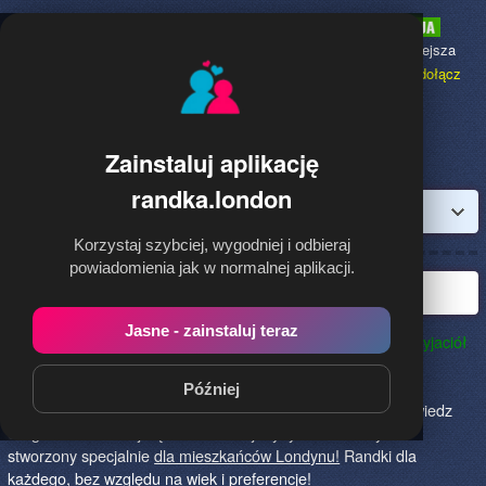
Randka.london
to najpopularniejsza
Randka dla Polaków w Anglii,
dołącz
bezpłatnie!
Zainstaluj aplikację
randka.london
Zaloguj
Korzystaj szybciej, wygodniej i odbieraj
powiadomienia jak w normalnej aplikacji.
Najlepsza randka w Londynie
Jasne - zainstaluj teraz
Randka.london to najlepszy sposób na poznanie nowych przyjaciół
w Londynie!
Określ czego szukasz i skończ z samotnością!
Znajdziesz tu osoby szukające miłości lub przygody, chętne
Później
na randkę, imprezę i spotkanie na żywo! Dołącz do nas, powiedz
czego szukasz i daj się znaleźć! To jedyny serwis na rynku
stworzony specjalnie
dla mieszkańców Londynu!
Randki dla
każdego, bez względu na wiek i preferencje!