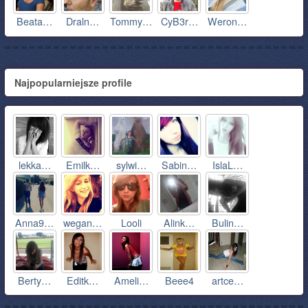
Beata…
Draln…
Tommy…
CyB3r…
Weron…
Najpopularniejsze profile
lekka…
Emilk…
sylwi…
Sabin…
IslaL…
Anna9…
wegan…
Looli
Alink…
Bulin…
Berty…
Editk…
Ameli…
Beee4
artce…