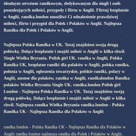
idealnym serwisem randkowym, dedykowanym dla singli i osób
poszukujących miłości, przygody i flirtu w Anglii. Flirtuj bezpłatnie
w Anglii, randka.london umożliwi Ci odnalezienie prawdziwej
miłości, flirtu i przygód dla Polek i Polaków w Anglii. Najlepsza
Randka dla Polek i Polaków w Anglii.
Najlepsza Polska Randka w UK. Tutaj znajdziesz swoją drugą
połówkę. Dołącz bezpłatnie i znajdź miłość w Anglii w kilka chwil.
Single Wielka Brytania. Polish girl UK. randka w Anglii, Polska
Randka UK, bezpłatne randki dla polaków w Anglii, polska randka,
polonia w Anglii, ogłoszenia towarzyskie, polskie randki, polacy w
Anglii, anonse dla polaków, randka w Anglii, randkalondon Randka
polaków Wielka Brytania Single UK. randka.london Polish girl
London - Najlepsza Polska Randka w UK. Tutaj znajdziesz swoją
drugą połówkę. Dołącz bezpłatnie i znajdź miłość w Anglii w kilka
chwil. Najlepsza randka Wielka Brytania randka.london - Polska
Randka UK - Najlepsza Randka dla Polaków w Anglii
randka.london - Polska Randka UK - Najlepsza Randka dla Polaków w
Anglii randka.london najlepsza randka dla Polek i Polaków w Anglii.