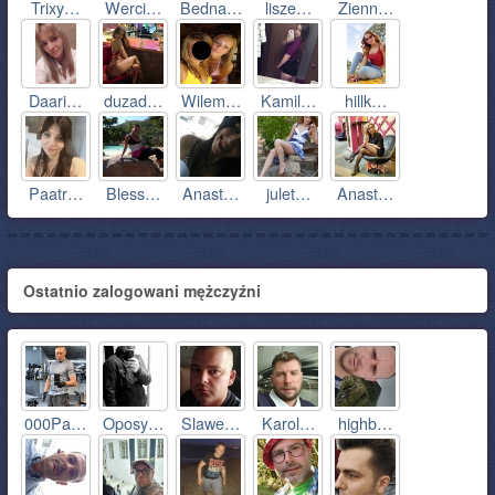
Trixy…
Werci…
Bedna…
lisze…
Zienn…
Daari…
duzad…
Wilem…
Kamil…
hillk…
Paatr…
Bless…
Anast…
julet…
Anast…
Ostatnio zalogowani mężczyźni
000Pa…
Oposy…
Slawe…
Karol…
highb…