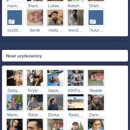
mariu…
Stars…
Lukas…
Adash…
Draln…
xxx20…
darek
niedz…
leon2…
74Jur…
Nowi uzytkownicy
Daisy…
Kryst…
blaze…
000Pa…
Nowak
Mario…
Rafal…
Dorka…
Radzi…
Zarin…