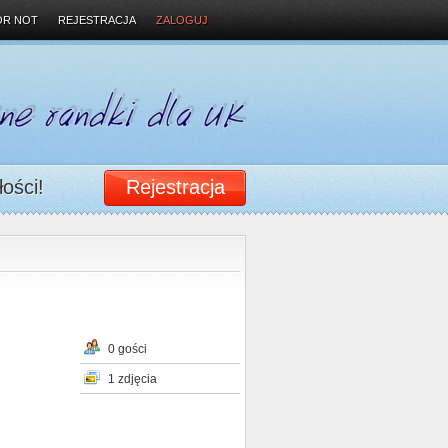
OR NOT
REJESTRACJA
ZALOGUJ
łości!
Rejestracja
0 gości
1 zdjęcia