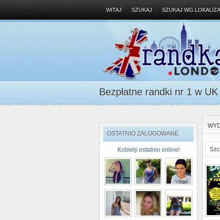
WITAJ
SZUKAJ
SZUKAJ WG.LOKALIZA
Bezpłatne randki nr 1 w UK D
WYD
OSTATNIO ZALOGOWANE
Szc
Kobiety ostatnio online!