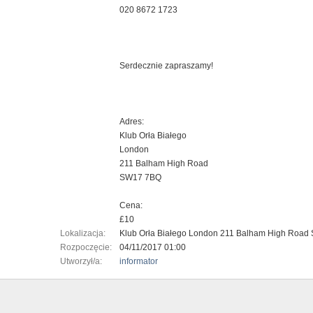
020 8672 1723
Serdecznie zapraszamy!
Adres:
Klub Orła Białego
London
211 Balham High Road
SW17 7BQ
Cena:
£10
Lokalizacja:
Klub Orła Białego London 211 Balham High Roa
Rozpoczęcie:
04/11/2017 01:00
Utworzył/a:
informator