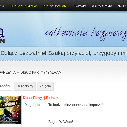
CJI
PANI SZUKA PANA
PAN SZUKA PANI
ZDJECIA
WYDARZENIA
HOT 
ołącz bezpłatnie! Szukaj przyjaciół, przygody i mi
ARZENIA
»
DISCO PARTY @BALHAM
zegóły
Uczestnicy
Zdjęcia
Disco Party @Balham
Długi opis:
To będzie niezapomniana impreza!
Zagra DJ Wkas!