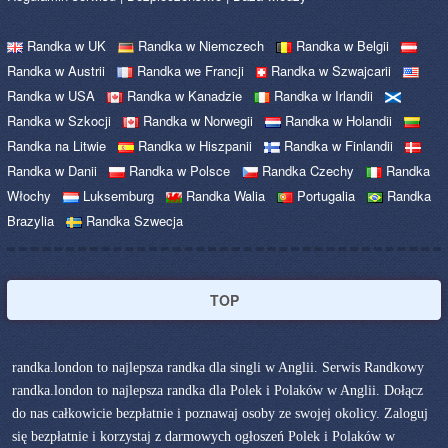
Randka w UK
Randka w Niemczech
Randka w Belgii
Randka w Austrii
Randka we Francji
Randka w Szwajcarii
Randka w USA
Randka w Kanadzie
Randka w Irlandii
Randka w Szkocji
Randka w Norwegii
Randka w Holandii
Randka na Litwie
Randka w Hiszpanii
Randka w Finlandii
Randka w Danii
Randka w Polsce
Randka Czechy
Randka
Włochy
Luksemburg
Randka Walia
Portugalia
Randka
Brazylia
Randka Szwecja
TOP
randka.london to najlepsza randka dla singli w Anglii. Serwis Randkowy
randka.london to najlepsza randka dla Polek i Polaków w Anglii. Dołącz
do nas całkowicie bezpłatnie i poznawaj osoby ze swojej okolicy. Zaloguj
się bezpłatnie i korzystaj z darmowych ogłoszeń Polek i Polaków w