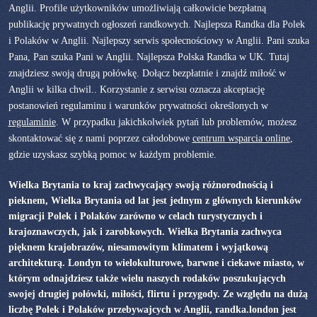
Anglii. Profile użytkowników umożliwiają całkowicie bezpłatną
publikację prywatnych ogłoszeń randkowych. Najlepsza Randka dla Polek
i Polaków w Anglii. Najlepszy serwis społecnościowy w Anglii. Pani szuka
Pana, Pan szuka Pani w Anglii. Najlepsza Polska Randka w UK. Tutaj
znajdziesz swoją drugą połówkę. Dołącz bezpłatnie i znajdź miłość w
Anglii w kilka chwil.. Korzystanie z serwisu oznacza akceptację
postanowień regulaminu i warunków prywatności określonych w
regulaminie
. W przypadku jakichkolwiek pytań lub problemów, możesz
skontaktować się z nami poprzez całodobowe
centrum wsparcia online
,
gdzie uzyskasz szybką pomoc w każdym problemie.
Wielka Brytania to kraj zachwycający swoją różnorodnością i
pieknem, Wielka Brytania od lat jest jednym z głównych kierunków
migracji Polek i Polaków zarówno w celach turystycznych i
krajoznawczych, jak i zarobkowych. Wielka Brytania zachwyca
pięknem krajobrazów, niesamowitym klimatem i wyjątkową
architekturą. Londyn to wielokulturowe, barwne i ciekawe miasto, w
którym odnajdziesz także wielu naszych rodaków poszukujących
swojej drugiej połówki, miłości, flirtu i przygody. Ze względu na dużą
liczbę Polek i Polaków przebywajcych w Anglii, randka.london jest