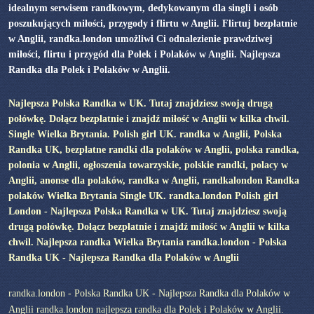
idealnym serwisem randkowym, dedykowanym dla singli i osób
poszukujących miłości, przygody i flirtu w Anglii. Flirtuj bezpłatnie
w Anglii, randka.london umożliwi Ci odnalezienie prawdziwej
miłości, flirtu i przygód dla Polek i Polaków w Anglii. Najlepsza
Randka dla Polek i Polaków w Anglii.
Najlepsza Polska Randka w UK. Tutaj znajdziesz swoją drugą
połówkę. Dołącz bezpłatnie i znajdź miłość w Anglii w kilka chwil.
Single Wielka Brytania. Polish girl UK. randka w Anglii, Polska
Randka UK, bezpłatne randki dla polaków w Anglii, polska randka,
polonia w Anglii, ogłoszenia towarzyskie, polskie randki, polacy w
Anglii, anonse dla polaków, randka w Anglii, randkalondon Randka
polaków Wielka Brytania Single UK. randka.london Polish girl
London - Najlepsza Polska Randka w UK. Tutaj znajdziesz swoją
drugą połówkę. Dołącz bezpłatnie i znajdź miłość w Anglii w kilka
chwil. Najlepsza randka Wielka Brytania randka.london - Polska
Randka UK - Najlepsza Randka dla Polaków w Anglii
randka.london - Polska Randka UK - Najlepsza Randka dla Polaków w
Anglii randka.london najlepsza randka dla Polek i Polaków w Anglii.