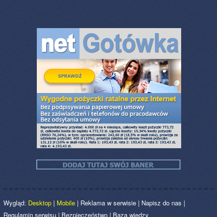
Wygląd:
Desktop
|
Mobile
|
Reklama w serwisie
|
Napisz do nas
|
Regulamin serwisu
|
Bezpieczeństwo
|
Baza wiedzy