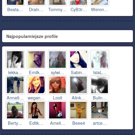
Beata…
Draln…
Tommy…
CyB3r…
Weron…
Najpopularniejsze profile
lekka…
Emilk…
sylwi…
Sabin…
IslaL…
Anna9…
wegan…
Looli
Alink…
Bulin…
Berty…
Editk…
Ameli…
Beee4
artce…