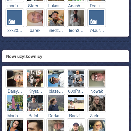
mariu…
Stars…
Lukas…
Adash…
Draln…
xxx20…
darek
niedz…
leon2…
74Jur…
Nowi uzytkownicy
Daisy…
Kryst…
blaze…
000Pa…
Nowak
Mario…
Rafal…
Dorka…
Radzi…
Zarin…