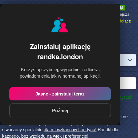
Randka.london
to najpopularniejsza
Randka dla Polaków w Anglii,
dołącz
bezpłatnie!
Zainstaluj aplikację
randka.london
Zaloguj
Korzystaj szybciej, wygodniej i odbieraj
powiadomienia jak w normalnej aplikacji.
Najlepsza randka w Londynie
Jasne - zainstaluj teraz
Randka.london to najlepszy sposób na poznanie nowych przyjaciół
w Londynie!
Określ czego szukasz i skończ z samotnością!
Znajdziesz tu osoby szukające miłości lub przygody, chętne
Później
na randkę, imprezę i spotkanie na żywo! Dołącz do nas, powiedz
czego szukasz i daj się znaleźć! To jedyny serwis na rynku
stworzony specjalnie
dla mieszkańców Londynu!
Randki dla
każdego, bez względu na wiek i preferencje!