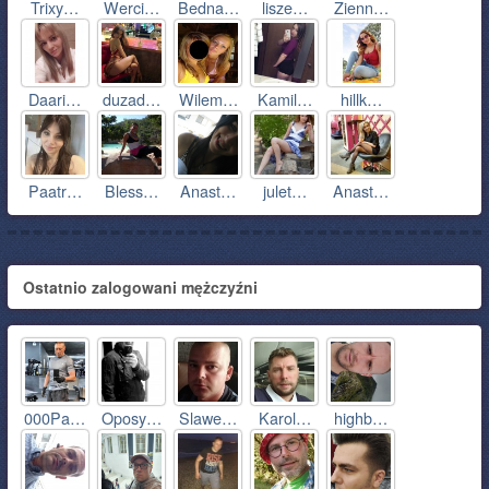
Trixy…
Werci…
Bedna…
lisze…
Zienn…
Daari…
duzad…
Wilem…
Kamil…
hillk…
Paatr…
Bless…
Anast…
julet…
Anast…
Ostatnio zalogowani mężczyźni
000Pa…
Oposy…
Slawe…
Karol…
highb…