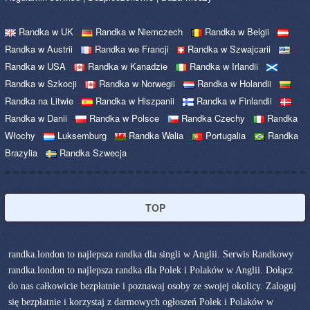
Randka w UK
Randka w Niemczech
Randka w Belgii
Randka w Austrii
Randka we Francji
Randka w Szwajcarii
Randka w USA
Randka w Kanadzie
Randka w Irlandii
Randka w Szkocji
Randka w Norwegii
Randka w Holandii
Randka na Litwie
Randka w Hiszpanii
Randka w Finlandii
Randka w Danii
Randka w Polsce
Randka Czechy
Randka
Włochy
Luksemburg
Randka Walia
Portugalia
Randka
Brazylia
Randka Szwecja
TOP
randka.london to najlepsza randka dla singli w Anglii. Serwis Randkowy
randka.london to najlepsza randka dla Polek i Polaków w Anglii. Dołącz
do nas całkowicie bezpłatnie i poznawaj osoby ze swojej okolicy. Zaloguj
się bezpłatnie i korzystaj z darmowych ogłoszeń Polek i Polaków w