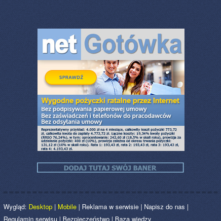
Wygląd:
Desktop
|
Mobile
|
Reklama w serwisie
|
Napisz do nas
|
Regulamin serwisu
|
Bezpieczeństwo
|
Baza wiedzy