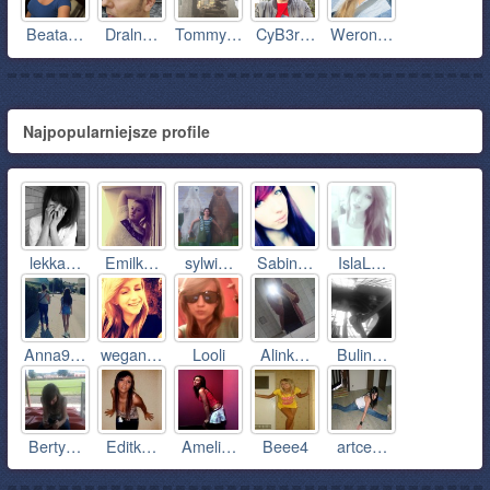
Beata…
Draln…
Tommy…
CyB3r…
Weron…
Najpopularniejsze profile
lekka…
Emilk…
sylwi…
Sabin…
IslaL…
Anna9…
wegan…
Looli
Alink…
Bulin…
Berty…
Editk…
Ameli…
Beee4
artce…