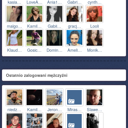
kasia…
LoveA…
Ania1…
Gabri…
cynth…
malgo…
Kamil…
Gabii…
gracj…
Looli
Klaud…
Gosic…
Domin…
Ameli…
Monik…
Ostatnio zalogowani mężczyźni
niedz…
Kamil…
Jeron…
Miras…
Slawe…