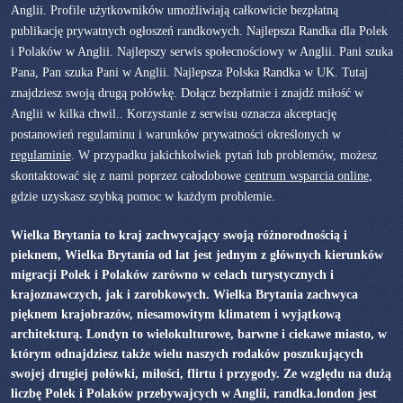
Anglii. Profile użytkowników umożliwiają całkowicie bezpłatną
publikację prywatnych ogłoszeń randkowych. Najlepsza Randka dla Polek
i Polaków w Anglii. Najlepszy serwis społecnościowy w Anglii. Pani szuka
Pana, Pan szuka Pani w Anglii. Najlepsza Polska Randka w UK. Tutaj
znajdziesz swoją drugą połówkę. Dołącz bezpłatnie i znajdź miłość w
Anglii w kilka chwil.. Korzystanie z serwisu oznacza akceptację
postanowień regulaminu i warunków prywatności określonych w
regulaminie
. W przypadku jakichkolwiek pytań lub problemów, możesz
skontaktować się z nami poprzez całodobowe
centrum wsparcia online
,
gdzie uzyskasz szybką pomoc w każdym problemie.
Wielka Brytania to kraj zachwycający swoją różnorodnością i
pieknem, Wielka Brytania od lat jest jednym z głównych kierunków
migracji Polek i Polaków zarówno w celach turystycznych i
krajoznawczych, jak i zarobkowych. Wielka Brytania zachwyca
pięknem krajobrazów, niesamowitym klimatem i wyjątkową
architekturą. Londyn to wielokulturowe, barwne i ciekawe miasto, w
którym odnajdziesz także wielu naszych rodaków poszukujących
swojej drugiej połówki, miłości, flirtu i przygody. Ze względu na dużą
liczbę Polek i Polaków przebywajcych w Anglii, randka.london jest