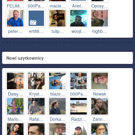
FEL88…
000Pa…
macie…
Ariel…
Oposy…
peter…
ert88…
tulip…
woojt…
highb…
Nowi uzytkownicy
Daisy…
Kryst…
blaze…
000Pa…
Nowak
Mario…
Rafal…
Dorka…
Radzi…
Zarin…