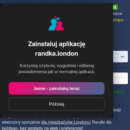
Randka.london
to najpopularniejsza
Randka dla Polaków w Anglii,
dołącz
bezpłatnie!
Zainstaluj aplikację
randka.london
Zaloguj
Korzystaj szybciej, wygodniej i odbieraj
powiadomienia jak w normalnej aplikacji.
Najlepsza randka w Londynie
Jasne - zainstaluj teraz
Randka.london to najlepszy sposób na poznanie nowych przyjaciół
w Londynie!
Określ czego szukasz i skończ z samotnością!
Znajdziesz tu osoby szukające miłości lub przygody, chętne
Później
na randkę, imprezę i spotkanie na żywo! Dołącz do nas, powiedz
czego szukasz i daj się znaleźć! To jedyny serwis na rynku
stworzony specjalnie
dla mieszkańców Londynu!
Randki dla
każdego, bez względu na wiek i preferencje!