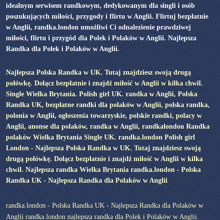
idealnym serwisem randkowym, dedykowanym dla singli i osób
poszukujących miłości, przygody i flirtu w Anglii. Flirtuj bezpłatnie
w Anglii, randka.london umożliwi Ci odnalezienie prawdziwej
miłości, flirtu i przygód dla Polek i Polaków w Anglii. Najlepsza
Randka dla Polek i Polaków w Anglii.
Najlepsza Polska Randka w UK. Tutaj znajdziesz swoją drugą
połówkę. Dołącz bezpłatnie i znajdź miłość w Anglii w kilka chwil.
Single Wielka Brytania. Polish girl UK. randka w Anglii, Polska
Randka UK, bezpłatne randki dla polaków w Anglii, polska randka,
polonia w Anglii, ogłoszenia towarzyskie, polskie randki, polacy w
Anglii, anonse dla polaków, randka w Anglii, randkalondon Randka
polaków Wielka Brytania Single UK. randka.london Polish girl
London - Najlepsza Polska Randka w UK. Tutaj znajdziesz swoją
drugą połówkę. Dołącz bezpłatnie i znajdź miłość w Anglii w kilka
chwil. Najlepsza randka Wielka Brytania randka.london - Polska
Randka UK - Najlepsza Randka dla Polaków w Anglii
randka.london - Polska Randka UK - Najlepsza Randka dla Polaków w
Anglii randka.london najlepsza randka dla Polek i Polaków w Anglii.