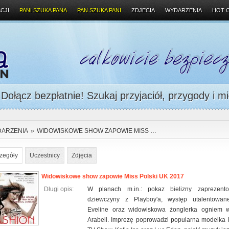
CJI
PANI SZUKA PANA
PAN SZUKA PANI
ZDJECIA
WYDARZENIA
HOT 
ołącz bezpłatnie! Szukaj przyjaciół, przygody i mi
ARZENIA
»
WIDOWISKOWE SHOW ZAPOWIE MISS …
zegóły
Uczestnicy
Zdjęcia
Widowiskowe show zapowie Miss Polski UK 2017
Długi opis:
W planach m.in.: pokaz bielizny zaprezent
dziewczyny z Playboy'a, występ utalentowane
Eveline oraz widowiskowa żonglerka ogniem 
Arabeli. Imprezę poprowadzi popularna modelka i