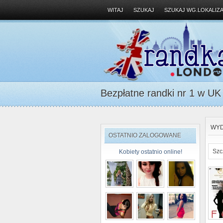
WITAJ
SZUKAJ
SZUKAJ WG.LOKALIZA
Bezpłatne randki nr 1 w UK D
WYD
OSTATNIO ZALOGOWANE
Szc
Kobiety ostatnio online!