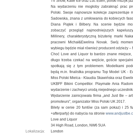
TV Show, Katie Ice oraz Luc Eden, polski muzyk ja
Na wydarzeniu nie mogłoby zabraknąć prac pr
Polski. Swoje najnowsze kolekcje zaprezentuje m
Sadowska, znana z umiłowania do kobiecych faso
Diana Piątek i Bilbery. Na scenie będzie mo
zobaczyć przegląd najmodniejszych kapelus
Millinery, charakterystyczną biżuterię marki Na
pracowni Michał&Ewelina Novak. Swój moment
wybiegu będzie miał również producent odzieży –
Choć Love and Liquor to bardzo znane miejsce, 
długo trzeba czekać na wejście, goście specjaln
spotkają się z tym problemem. Modelkami pod
będą m.in. finalistka programu Top Model UK - Ew
Miss Polski Mielca - Klaudia Skawińska oraz Eweli
UKBFF Bikini Competitor. Playmate Ania Radom
wydarzenie i zachwyci urodą niejednego uczestnik
Wydarzenie zainicjowała firma „and Just Be – ar
promoteurs", organizator Miss Polski UK 2017.
Bilety w cenie 20 funtów (za sam pokaz) i 25 f
+afterparty) do nabycia na stronie
www.andjustbe.c
Love and Liquor
34 High Road, London, NW6 5UA
Lokalizacja:
London