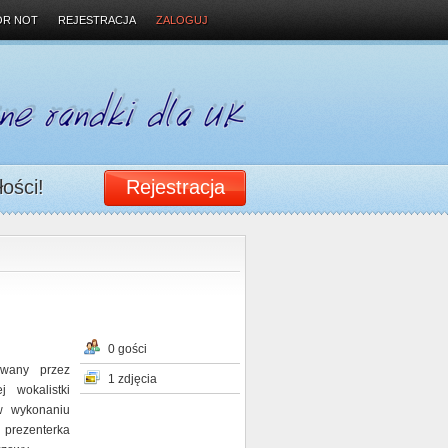
OR NOT
REJESTRACJA
ZALOGUJ
łości!
Rejestracja
0 gości
owany przez
1 zdjęcia
j wokalistki
w wykonaniu
 prezenterka