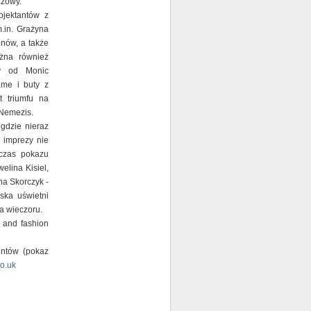
zzowy.
ojektantów z
.in. Grażyna
nów, a także
żna również
zy od Monic
kame i buty z
 triumfu na
 Nemezis.
gdzie nieraz
i imprezy nie
czas pokazu
elina Kisiel,
na Skorczyk -
ska uświetni
a wieczoru.
t and fashion
untów (pokaz
o.uk