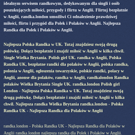
idealnym serwisem randkowym, dedykowanym dla singli i osób
poszukujących miłości, przygody i flirtu w Anglii. Flirtuj bezpłatnie
w Anglii, randka.london umożliwi Ci odnalezienie prawdziwej
miłości, flirtu i przygód dla Polek i Polaków w Anglii. Najlepsza
Randka dla Polek i Polaków w Anglii.
Najlepsza Polska Randka w UK. Tutaj znajdziesz swoją drugą
połówkę. Dołącz bezpłatnie i znajdź miłość w Anglii w kilka chwil.
Single Wielka Brytania. Polish girl UK. randka w Anglii, Polska
Randka UK, bezpłatne randki dla polaków w Anglii, polska randka,
polonia w Anglii, ogłoszenia towarzyskie, polskie randki, polacy w
Anglii, anonse dla polaków, randka w Anglii, randkalondon Randka
polaków Wielka Brytania Single UK. randka.london Polish girl
London - Najlepsza Polska Randka w UK. Tutaj znajdziesz swoją
drugą połówkę. Dołącz bezpłatnie i znajdź miłość w Anglii w kilka
chwil. Najlepsza randka Wielka Brytania randka.london - Polska
Randka UK - Najlepsza Randka dla Polaków w Anglii
randka.london - Polska Randka UK - Najlepsza Randka dla Polaków w
Anglii randka.london najlepsza randka dla Polek i Polaków w Anglii.