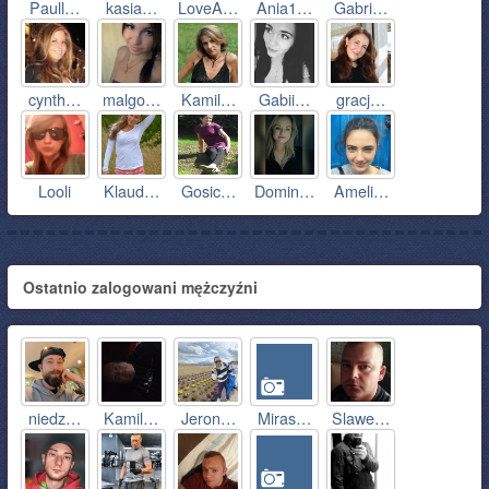
Paull…
kasia…
LoveA…
Ania1…
Gabri…
cynth…
malgo…
Kamil…
Gabii…
gracj…
Looli
Klaud…
Gosic…
Domin…
Ameli…
Ostatnio zalogowani mężczyźni
niedz…
Kamil…
Jeron…
Miras…
Slawe…