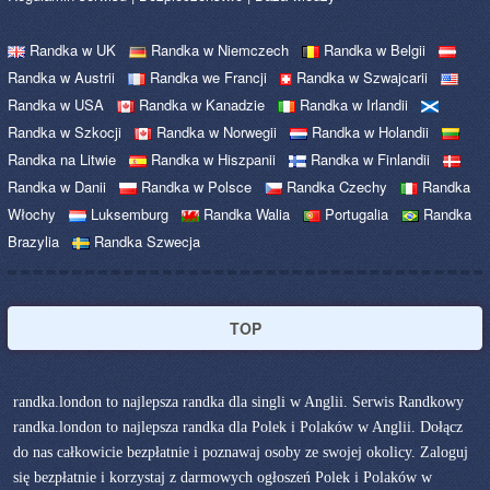
Randka w UK
Randka w Niemczech
Randka w Belgii
Randka w Austrii
Randka we Francji
Randka w Szwajcarii
Randka w USA
Randka w Kanadzie
Randka w Irlandii
Randka w Szkocji
Randka w Norwegii
Randka w Holandii
Randka na Litwie
Randka w Hiszpanii
Randka w Finlandii
Randka w Danii
Randka w Polsce
Randka Czechy
Randka
Włochy
Luksemburg
Randka Walia
Portugalia
Randka
Brazylia
Randka Szwecja
TOP
randka.london to najlepsza randka dla singli w Anglii. Serwis Randkowy
randka.london to najlepsza randka dla Polek i Polaków w Anglii. Dołącz
do nas całkowicie bezpłatnie i poznawaj osoby ze swojej okolicy. Zaloguj
się bezpłatnie i korzystaj z darmowych ogłoszeń Polek i Polaków w