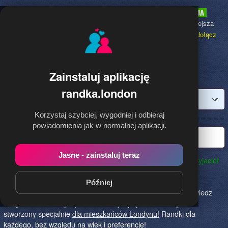
Randka.london
to najpopularniejsza
Randka dla Polaków w Anglii,
dołącz
bezpłatnie!
Zainstaluj aplikację
randka.london
Zaloguj
Korzystaj szybciej, wygodniej i odbieraj
powiadomienia jak w normalnej aplikacji.
Najlepsza randka w Londynie
Jasne - zainstaluj teraz
Randka.london to najlepszy sposób na poznanie nowych przyjaciół
w Londynie!
Określ czego szukasz i skończ z samotnością!
Znajdziesz tu osoby szukające miłości lub przygody, chętne
Później
na randkę, imprezę i spotkanie na żywo! Dołącz do nas, powiedz
czego szukasz i daj się znaleźć! To jedyny serwis na rynku
stworzony specjalnie
dla mieszkańców Londynu!
Randki dla
każdego, bez względu na wiek i preferencje!