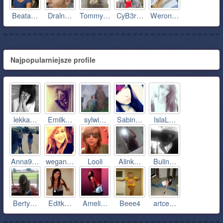
Beata…
Draln…
Tommy…
CyB3r…
Weron…
Najpopularniejsze profile
lekka…
Emilk…
sylwi…
Sabin…
IslaL…
Anna9…
wegan…
Looli
Alink…
Bulin…
Berty…
Editk…
Ameli…
Beee4
artce…