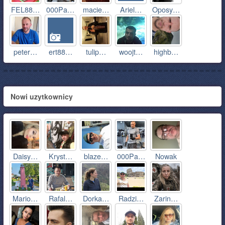
FEL88…
000Pa…
macie…
Ariel…
Oposy…
peter…
ert88…
tulip…
woojt…
highb…
Nowi uzytkownicy
Daisy…
Kryst…
blaze…
000Pa…
Nowak
Mario…
Rafal…
Dorka…
Radzi…
Zarin…