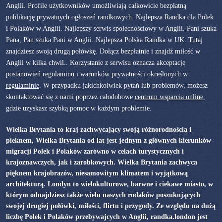
Anglii. Profile użytkowników umożliwiają całkowicie bezpłatną
publikację prywatnych ogłoszeń randkowych. Najlepsza Randka dla Polek
i Polaków w Anglii. Najlepszy serwis społecnościowy w Anglii. Pani szuka
Pana, Pan szuka Pani w Anglii. Najlepsza Polska Randka w UK. Tutaj
znajdziesz swoją drugą połówkę. Dołącz bezpłatnie i znajdź miłość w
Anglii w kilka chwil.. Korzystanie z serwisu oznacza akceptację
postanowień regulaminu i warunków prywatności określonych w
regulaminie
. W przypadku jakichkolwiek pytań lub problemów, możesz
skontaktować się z nami poprzez całodobowe
centrum wsparcia online
,
gdzie uzyskasz szybką pomoc w każdym problemie.
Wielka Brytania to kraj zachwycający swoją różnorodnością i
pieknem, Wielka Brytania od lat jest jednym z głównych kierunków
migracji Polek i Polaków zarówno w celach turystycznych i
krajoznawczych, jak i zarobkowych. Wielka Brytania zachwyca
pięknem krajobrazów, niesamowitym klimatem i wyjątkową
architekturą. Londyn to wielokulturowe, barwne i ciekawe miasto, w
którym odnajdziesz także wielu naszych rodaków poszukujących
swojej drugiej połówki, miłości, flirtu i przygody. Ze względu na dużą
liczbę Polek i Polaków przebywajcych w Anglii, randka.london jest