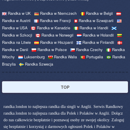
Randka w UK
Randka w Niemczech
Randka w Belgii
Randka w Austrii
Randka we Francji
Randka w Szwajcarii
Randka w USA
Randka w Kanadzie
Randka w Irlandii
Randka w Szkocji
Randka w Norwegii
Randka w Holandii
Randka na Litwie
Randka w Hiszpanii
Randka w Finlandii
Randka w Danii
Randka w Polsce
Randka Czechy
Randka
Włochy
Luksemburg
Randka Walia
Portugalia
Randka
Brazylia
Randka Szwecja
TOP
randka.london to najlepsza randka dla singli w Anglii. Serwis Randkowy
randka.london to najlepsza randka dla Polek i Polaków w Anglii. Dołącz
do nas całkowicie bezpłatnie i poznawaj osoby ze swojej okolicy. Zaloguj
się bezpłatnie i korzystaj z darmowych ogłoszeń Polek i Polaków w