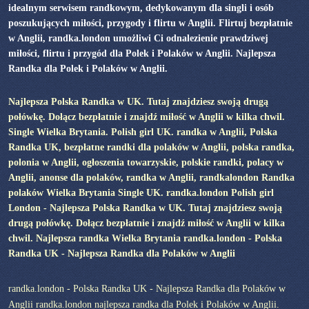
idealnym serwisem randkowym, dedykowanym dla singli i osób
poszukujących miłości, przygody i flirtu w Anglii. Flirtuj bezpłatnie
w Anglii, randka.london umożliwi Ci odnalezienie prawdziwej
miłości, flirtu i przygód dla Polek i Polaków w Anglii. Najlepsza
Randka dla Polek i Polaków w Anglii.
Najlepsza Polska Randka w UK. Tutaj znajdziesz swoją drugą
połówkę. Dołącz bezpłatnie i znajdź miłość w Anglii w kilka chwil.
Single Wielka Brytania. Polish girl UK. randka w Anglii, Polska
Randka UK, bezpłatne randki dla polaków w Anglii, polska randka,
polonia w Anglii, ogłoszenia towarzyskie, polskie randki, polacy w
Anglii, anonse dla polaków, randka w Anglii, randkalondon Randka
polaków Wielka Brytania Single UK. randka.london Polish girl
London - Najlepsza Polska Randka w UK. Tutaj znajdziesz swoją
drugą połówkę. Dołącz bezpłatnie i znajdź miłość w Anglii w kilka
chwil. Najlepsza randka Wielka Brytania randka.london - Polska
Randka UK - Najlepsza Randka dla Polaków w Anglii
randka.london - Polska Randka UK - Najlepsza Randka dla Polaków w
Anglii randka.london najlepsza randka dla Polek i Polaków w Anglii.