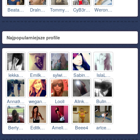
Beata…
Draln…
Tommy…
CyB3r…
Weron…
Najpopularniejsze profile
lekka…
Emilk…
sylwi…
Sabin…
IslaL…
Anna9…
wegan…
Looli
Alink…
Bulin…
Berty…
Editk…
Ameli…
Beee4
artce…