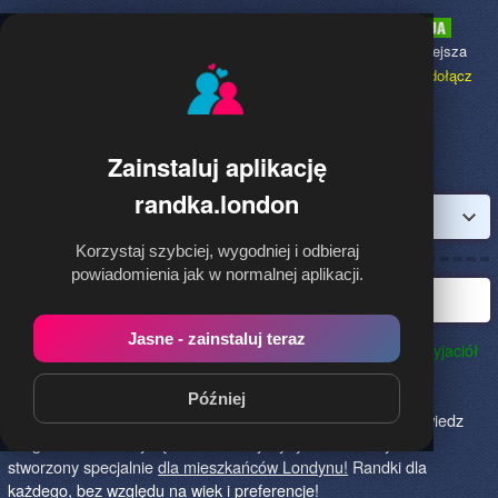
Randka.london
to najpopularniejsza
Randka dla Polaków w Anglii,
dołącz
bezpłatnie!
Zainstaluj aplikację
randka.london
Zaloguj
Korzystaj szybciej, wygodniej i odbieraj
powiadomienia jak w normalnej aplikacji.
Najlepsza randka w Londynie
Jasne - zainstaluj teraz
Randka.london to najlepszy sposób na poznanie nowych przyjaciół
w Londynie!
Określ czego szukasz i skończ z samotnością!
Znajdziesz tu osoby szukające miłości lub przygody, chętne
Później
na randkę, imprezę i spotkanie na żywo! Dołącz do nas, powiedz
czego szukasz i daj się znaleźć! To jedyny serwis na rynku
stworzony specjalnie
dla mieszkańców Londynu!
Randki dla
każdego, bez względu na wiek i preferencje!