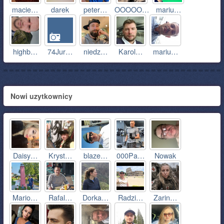
macie…
darek
peter…
OOOOO…
mariu…
highb…
74Jur…
niedz…
Karol…
mariu…
Nowi uzytkownicy
Daisy…
Kryst…
blaze…
000Pa…
Nowak
Mario…
Rafal…
Dorka…
Radzi…
Zarin…