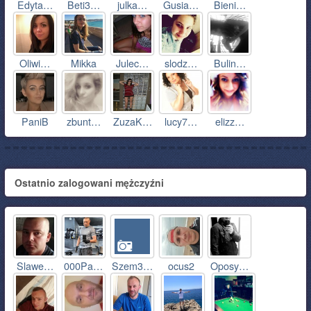
Edyta…
Beti3…
julka…
Gusia…
Bieni…
Oliwi…
Mikka
Julec…
slodz…
Bulin…
PaniB
zbunt…
ZuzaK…
lucy7…
elizz…
Ostatnio zalogowani mężczyźni
Slawe…
000Pa…
Szem3…
ocus2
Oposy…