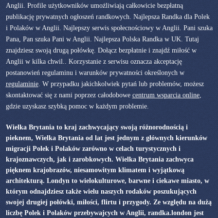
Anglii. Profile użytkowników umożliwiają całkowicie bezpłatną
publikację prywatnych ogłoszeń randkowych. Najlepsza Randka dla Polek
i Polaków w Anglii. Najlepszy serwis społecnościowy w Anglii. Pani szuka
Pana, Pan szuka Pani w Anglii. Najlepsza Polska Randka w UK. Tutaj
znajdziesz swoją drugą połówkę. Dołącz bezpłatnie i znajdź miłość w
Anglii w kilka chwil.. Korzystanie z serwisu oznacza akceptację
postanowień regulaminu i warunków prywatności określonych w
regulaminie
. W przypadku jakichkolwiek pytań lub problemów, możesz
skontaktować się z nami poprzez całodobowe
centrum wsparcia online
,
gdzie uzyskasz szybką pomoc w każdym problemie.
Wielka Brytania to kraj zachwycający swoją różnorodnością i
pieknem, Wielka Brytania od lat jest jednym z głównych kierunków
migracji Polek i Polaków zarówno w celach turystycznych i
krajoznawczych, jak i zarobkowych. Wielka Brytania zachwyca
pięknem krajobrazów, niesamowitym klimatem i wyjątkową
architekturą. Londyn to wielokulturowe, barwne i ciekawe miasto, w
którym odnajdziesz także wielu naszych rodaków poszukujących
swojej drugiej połówki, miłości, flirtu i przygody. Ze względu na dużą
liczbę Polek i Polaków przebywajcych w Anglii, randka.london jest