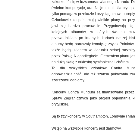
zakorzenić się w tożsamości własnego Narodu. D
świetne kompozycje, aranżacje, moc i siła płyną
tylko pomaga w przekazie i przyciąga nawet scept
Członkowie zespołu mają wielkie plany na przys
jawi się bardzo pracowicie. Przygotowują si
kolejnych albumów, w których świetna mu
przewodnikiem po trudnych kartach naszej histo
albumy będą poruszały tematykę zsyłek Polaków n
także będą ukłonem w kierunku setnej rocznic
przez Polskę Niepodległości. Elementem planu je
na dużą skalę z orkiestrą symfoniczną i chórem.
To dla wszystkich członków Contra Mun
odpowiedzialność, ale też szansa pokazania swe
szerszemu odbiorcy.
Koncerty Contra Mundum są finansowane przez 
Spraw Zagranicznych jako projekt pojednania ku
brytyjskiej.
Są to trzy koncerty w Southampton, Londynie i Man
Wstęp na wszystkie koncerty jest darmowy.