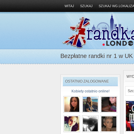
WITAJ
SZUKAJ
SZUKAJ WG.LOKALIZA
Bezpłatne randki nr 1 w UK D
WYD
OSTATNIO ZALOGOWANE
Szc
Kobiety ostatnio online!