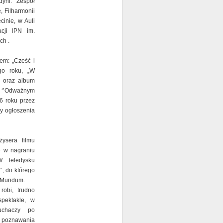
yni. Zespół
, Filharmonii
inie, w Auli
cji IPN im.
ch .
em: „Cześć i
go roku, „W
u oraz album
 ‘’Odważnym
6 roku przez
cy ogłoszenia
ysera filmu
ał w nagraniu
W teledysku
’, do którego
a Mundum.
obi, trudno
spektakle, w
uchaczy po
a poznawania