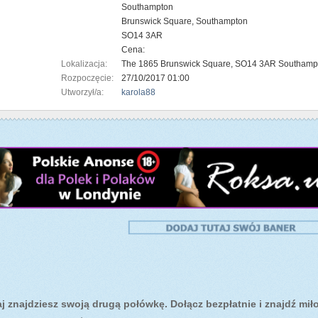
Southampton
Brunswick Square, Southampton
SO14 3AR
Cena:
Lokalizacja:
The 1865 Brunswick Square, SO14 3AR Southam
Rozpoczęcie:
27/10/2017 01:00
Utworzył/a:
karola88
 znajdziesz swoją drugą połówkę. Dołącz bezpłatnie i znajdź miłoś