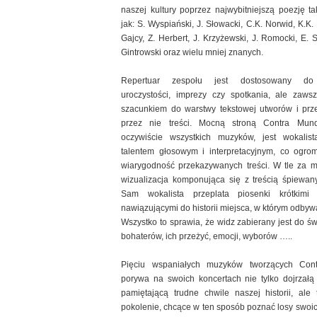
naszej kultury poprzez najwybitniejszą poezję t
jak: S. Wyspiański, J. Słowacki, C.K. Norwid, K.K. 
Gajcy, Z. Herbert, J. Krzyżewski, J. Romocki, E. S
Gintrowski oraz wielu mniej znanych.
Repertuar zespołu jest dostosowany do 
uroczystości, imprezy czy spotkania, ale zaws
szacunkiem do warstwy tekstowej utworów i pr
przez nie treści. Mocną stroną Contra Mun
oczywiście wszystkich muzyków, jest wokalis
talentem głosowym i interpretacyjnym, co ogro
wiarygodność przekazywanych treści. W tle za m
wizualizacja komponująca się z treścią śpiewan
Sam wokalista przeplata piosenki krótkimi
nawiązującymi do historii miejsca, w którym odbywa
Wszystko to sprawia, że widz zabierany jest do św
bohaterów, ich przeżyć, emocji, wyborów …..
Pięciu wspaniałych muzyków tworzących Co
porywa na swoich koncertach nie tylko dojrzałą 
pamiętającą trudne chwile naszej historii, ale
pokolenie, chcące w ten sposób poznać losy swoi