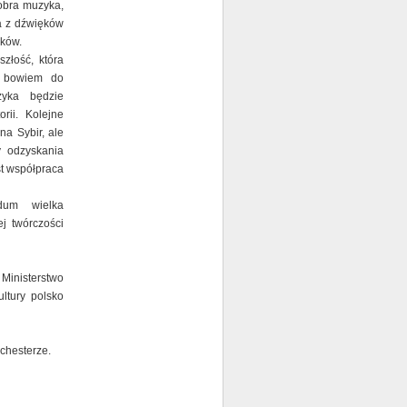
obra muzyka,
ca z dźwięków
yków.
złość, która
ę bowiem do
zyka będzie
rii. Kolejne
a Sybir, ale
y odzyskania
st współpraca
dum wielka
j twórczości
Ministerstwo
ltury polsko
chesterze.