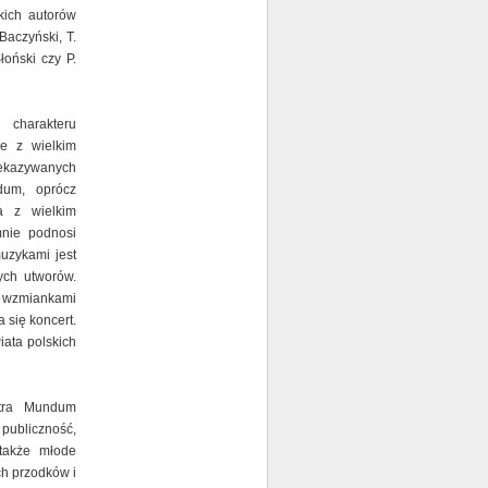
akich autorów
Baczyński, T.
łoński czy P.
charakteru
ze z wielkim
zekazywanych
dum, oprócz
ta z wielkim
mnie podnosi
uzykami jest
ych utworów.
 wzmiankami
 się koncert.
iata polskich
ntra Mundum
publiczność,
 także młode
ch przodków i