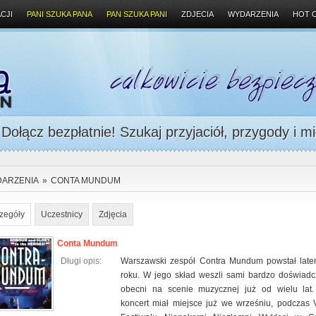
CJI
PANI SZUKA PANA
PAN SZUKA PANI
ZDJECIA
WYDARZENIA
HOT 
ołącz bezpłatnie! Szukaj przyjaciół, przygody i mi
ARZENIA
»
CONTA MUNDUM
zegóły
Uczestnicy
Zdjęcia
Conta Mundum
Długi opis:
Warszawski zespół Contra Mundum powstał lat
roku. W jego skład weszli sami bardzo doświadc
obecni na scenie muzycznej już od wielu lat
koncert miał miejsce już we wrześniu, podczas V