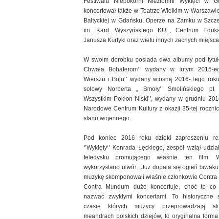
Festiwalu Niepokorni Niezłomni Wyklęci w Gd
koncertował także w Teatrze Wielkim w Warszawie
Bałtyckiej w Gdańsku, Operze na Zamku w Szczec
im. Kard. Wyszyńskiego KUL, Centrum Eduka
Janusza Kurtyki oraz wielu innych zacnych miejsca
W swoim dorobku posiada dwa albumy pod tytuł
Chwała Bohaterom‘’ wydany w lutym 2015-e
Wierszu i Boju‘’ wydany wiosną 2016- tego rok
solowy Norberta „ Smoły’’ Smolińskiego pt.
Wszystkim Pokłon Niski’’, wydany w grudniu 201
Narodowe Centrum Kultury z okazji 35-tej roczni
stanu wojennego.
Pod koniec 2016 roku dzięki zaproszeniu reż
‘’Wyklęty‘’ Konrada Łęckiego, zespół wziął udzi
teledysku promującego właśnie ten film. 
wykorzystano utwór: „Już dopala się ogień biwaku‘
muzykę skomponowali właśnie członkowie Contr
Contra Mundum dużo koncertuje, choć to co r
nazwać zwykłymi koncertami. To historyczne 
czasie których muzycy przeprowadzają sł
meandrach polskich dziejów, to oryginalna form