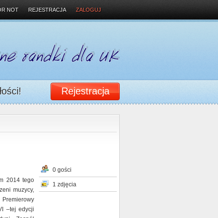
OR NOT
REJESTRACJA
ZALOGUJ
łości!
Rejestracja
0 gości
em 2014 tego
1 zdjęcia
zeni muzycy,
. Premierowy
I –tej edycji