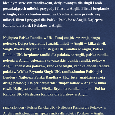
idealnym serwisem randkowym, dedykowanym dla singli i osób
poszukujących miłości, przygody i flirtu w Anglii. Flirtuj bezpłatnie
w Anglii, randka.london umożliwi Ci odnalezienie prawdziwej
miłości, flirtu i przygód dla Polek i Polaków w Anglii. Najlepsza
Randka dla Polek i Polaków w Anglii.
Najlepsza Polska Randka w UK. Tutaj znajdziesz swoją drugą
połówkę. Dołącz bezpłatnie i znajdź miłość w Anglii w kilka chwil.
Single Wielka Brytania. Polish girl UK. randka w Anglii, Polska
Randka UK, bezpłatne randki dla polaków w Anglii, polska randka,
polonia w Anglii, ogłoszenia towarzyskie, polskie randki, polacy w
Anglii, anonse dla polaków, randka w Anglii, randkalondon Randka
polaków Wielka Brytania Single UK. randka.london Polish girl
London - Najlepsza Polska Randka w UK. Tutaj znajdziesz swoją
drugą połówkę. Dołącz bezpłatnie i znajdź miłość w Anglii w kilka
chwil. Najlepsza randka Wielka Brytania randka.london - Polska
Randka UK - Najlepsza Randka dla Polaków w Anglii
randka.london - Polska Randka UK - Najlepsza Randka dla Polaków w
Anglii randka.london najlepsza randka dla Polek i Polaków w Anglii.