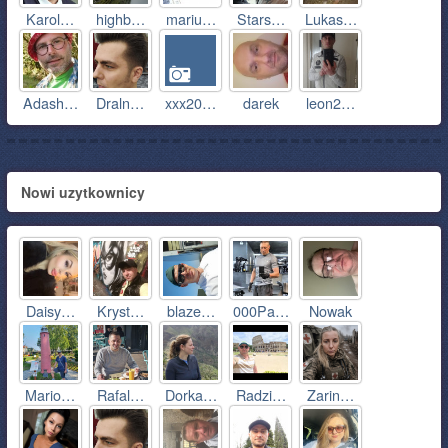
Karol…
highb…
mariu…
Stars…
Lukas…
Adash…
Draln…
xxx20…
darek
leon2…
Nowi uzytkownicy
Daisy…
Kryst…
blaze…
000Pa…
Nowak
Mario…
Rafal…
Dorka…
Radzi…
Zarin…