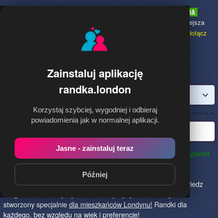
Randka.london
to najpopularniejsza
Randka dla Polaków w Anglii,
dołącz
bezpłatnie!
Zainstaluj aplikację
randka.london
Zaloguj
Korzystaj szybciej, wygodniej i odbieraj
powiadomienia jak w normalnej aplikacji.
Najlepsza randka w Londynie
Jasne - zainstaluj teraz
Randka.london to najlepszy sposób na poznanie nowych przyjaciół
w Londynie!
Określ czego szukasz i skończ z samotnością!
Znajdziesz tu osoby szukające miłości lub przygody, chętne
Później
na randkę, imprezę i spotkanie na żywo! Dołącz do nas, powiedz
czego szukasz i daj się znaleźć! To jedyny serwis na rynku
stworzony specjalnie
dla mieszkańców Londynu!
Randki dla
każdego, bez względu na wiek i preferencje!