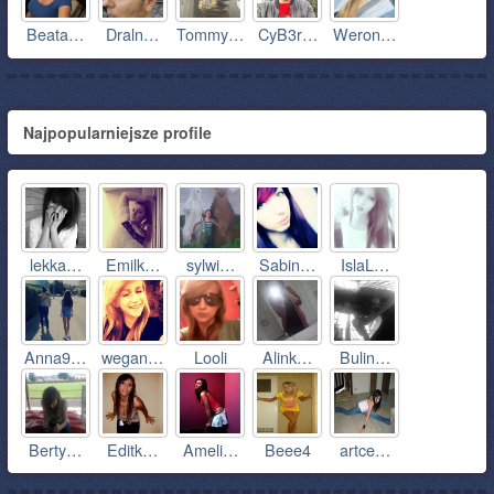
Beata…
Draln…
Tommy…
CyB3r…
Weron…
Najpopularniejsze profile
lekka…
Emilk…
sylwi…
Sabin…
IslaL…
Anna9…
wegan…
Looli
Alink…
Bulin…
Berty…
Editk…
Ameli…
Beee4
artce…