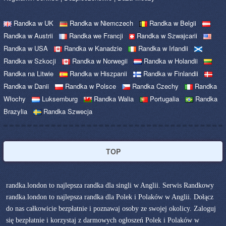
Randka w UK
Randka w Niemczech
Randka w Belgii
Randka w Austrii
Randka we Francji
Randka w Szwajcarii
Randka w USA
Randka w Kanadzie
Randka w Irlandii
Randka w Szkocji
Randka w Norwegii
Randka w Holandii
Randka na Litwie
Randka w Hiszpanii
Randka w Finlandii
Randka w Danii
Randka w Polsce
Randka Czechy
Randka
Włochy
Luksemburg
Randka Walia
Portugalia
Randka
Brazylia
Randka Szwecja
TOP
randka.london to najlepsza randka dla singli w Anglii. Serwis Randkowy
randka.london to najlepsza randka dla Polek i Polaków w Anglii. Dołącz
do nas całkowicie bezpłatnie i poznawaj osoby ze swojej okolicy. Zaloguj
się bezpłatnie i korzystaj z darmowych ogłoszeń Polek i Polaków w