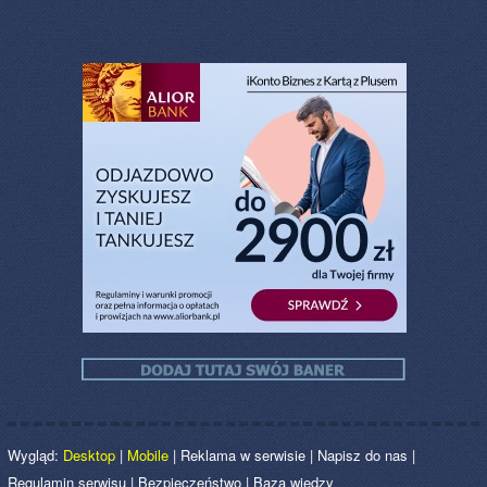
Wygląd:
Desktop
|
Mobile
|
Reklama w serwisie
|
Napisz do nas
|
Regulamin serwisu
|
Bezpieczeństwo
|
Baza wiedzy