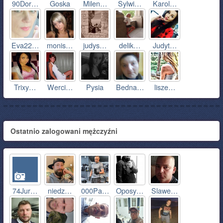
90Dor…
Goska
Milen…
Sylwi…
Karol…
Eva22…
monis…
judys…
delik…
Judyt…
Trixy…
Werci…
Pysia
Bedna…
lisze…
Ostatnio zalogowani mężczyźni
74Jur…
niedz…
000Pa…
Oposy…
Slawe…