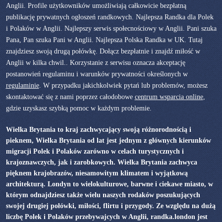
Anglii. Profile użytkowników umożliwiają całkowicie bezpłatną
publikację prywatnych ogłoszeń randkowych. Najlepsza Randka dla Polek
i Polaków w Anglii. Najlepszy serwis społecnościowy w Anglii. Pani szuka
Pana, Pan szuka Pani w Anglii. Najlepsza Polska Randka w UK. Tutaj
znajdziesz swoją drugą połówkę. Dołącz bezpłatnie i znajdź miłość w
Anglii w kilka chwil.. Korzystanie z serwisu oznacza akceptację
postanowień regulaminu i warunków prywatności określonych w
regulaminie
. W przypadku jakichkolwiek pytań lub problemów, możesz
skontaktować się z nami poprzez całodobowe
centrum wsparcia online
,
gdzie uzyskasz szybką pomoc w każdym problemie.
Wielka Brytania to kraj zachwycający swoją różnorodnością i
pieknem, Wielka Brytania od lat jest jednym z głównych kierunków
migracji Polek i Polaków zarówno w celach turystycznych i
krajoznawczych, jak i zarobkowych. Wielka Brytania zachwyca
pięknem krajobrazów, niesamowitym klimatem i wyjątkową
architekturą. Londyn to wielokulturowe, barwne i ciekawe miasto, w
którym odnajdziesz także wielu naszych rodaków poszukujących
swojej drugiej połówki, miłości, flirtu i przygody. Ze względu na dużą
liczbę Polek i Polaków przebywajcych w Anglii, randka.london jest