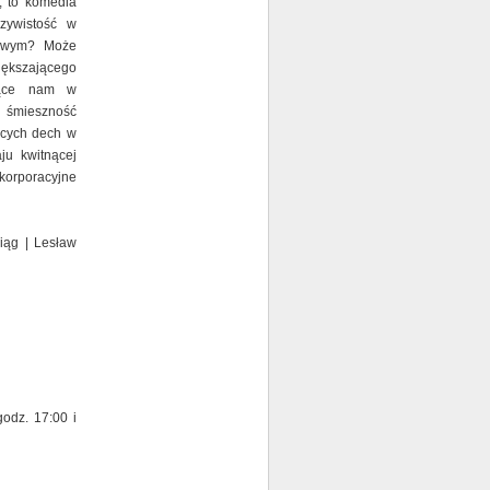
, to komedia
czywistość w
rzywym? Może
ększającego
ające nam w
śmieszność
ących dech w
ju kwitnącej
 korporacyjne
iąg | Lesław
odz. 17:00 i