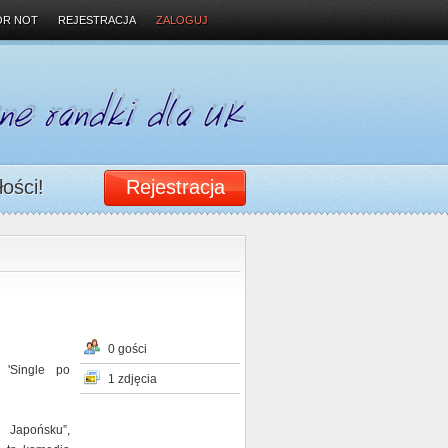
OR NOT
REJESTRACJA
ZALOGUJ
łości!
Rejestracja
0 gości
 'Single po
1 zdjęcia
 Japońsku”,