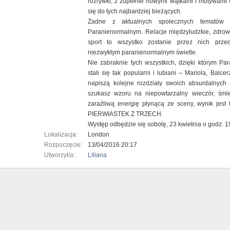
rozrywki, z zupełnie nowymi wątkami i motywami
się do tych najbardziej bieżących.
Żadne z aktualnych społecznych tematów 
Paranienormalnym. Relacje międzyludzkie, zdrowy
sport to wszystko zostanie przez nich prze
niezwykłym paranienormalnym świetle.
Nie zabraknie tych wszystkich, dzięki którym Pa
stali się tak popularni i lubiani – Mariola, Balcer
napiszą kolejne rozdziały swoich absurdalnych hi
szukasz wzoru na niepowtarzalny wieczór, śmi
zaraźliwą energię płynącą ze sceny, wynik jest 
PIERWIASTEK Z TRZECH.
Występ odbędzie się sobotę, 23 kwietnia o godz. 
Lokalizacja:
London
Rozpoczęcie:
13/04/2016 20:17
Utworzył/a:
Liliana