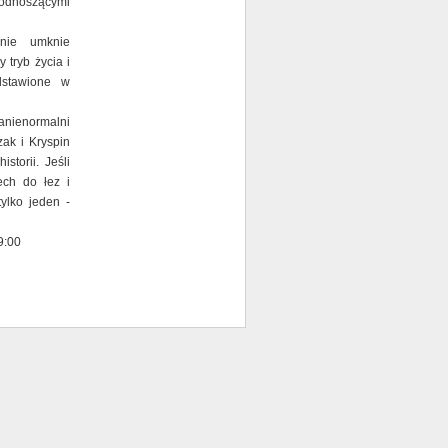
 odnoszącymi
nie umknie
 tryb życia i
dstawione w
ranienormalni
zak i Kryspin
storii. Jeśli
ech do łez i
tylko jeden -
19:00