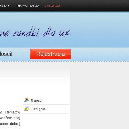
OR NOT
REJESTRACJA
ZALOGUJ
łości!
Rejestracja
0 gości
1 zdjęcia
ci i tematów
właśnie tutaj
fanom dobrej