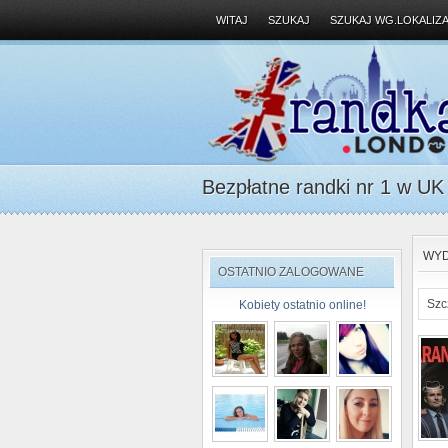
WITAJ
SZUKAJ
SZUKAJ WG.LOKALIZA
Bezpłatne randki nr 1 w UK D
WYD
OSTATNIO ZALOGOWANE
Szc
Kobiety ostatnio online!