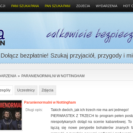
CJI
PANI SZUKA PANA
PAN SZUKA PANI
ZDJECIA
WYDARZENIA
HOT 
ołącz bezpłatnie! Szukaj przyjaciół, przygody i mi
ARZENIA
»
PARANIENORMALNI W NOTTINGHAM
zegóły
Uczestnicy
Zdjęcia
Paranienormalni w Nottingham
Długi opis:
Takich dwóch, jak ich trzech nie ma ani jednego!
PIERWIASTEK Z TRZECH to program pełen posta
niespotykanych dotąd na scenie kabaretowej. To 
łączą się nowe perypetie bohaterów znanych 