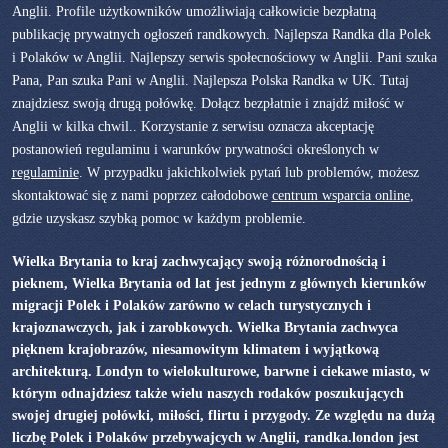
Anglii. Profile użytkowników umożliwiają całkowicie bezpłatną
publikację prywatnych ogłoszeń randkowych. Najlepsza Randka dla Polek
i Polaków w Anglii. Najlepszy serwis społecnościowy w Anglii. Pani szuka
Pana, Pan szuka Pani w Anglii. Najlepsza Polska Randka w UK. Tutaj
znajdziesz swoją drugą połówkę. Dołącz bezpłatnie i znajdź miłość w
Anglii w kilka chwil.. Korzystanie z serwisu oznacza akceptację
postanowień regulaminu i warunków prywatności określonych w
regulaminie
. W przypadku jakichkolwiek pytań lub problemów, możesz
skontaktować się z nami poprzez całodobowe
centrum wsparcia online
,
gdzie uzyskasz szybką pomoc w każdym problemie.
Wielka Brytania to kraj zachwycający swoją różnorodnością i
pieknem, Wielka Brytania od lat jest jednym z głównych kierunków
migracji Polek i Polaków zarówno w celach turystycznych i
krajoznawczych, jak i zarobkowych. Wielka Brytania zachwyca
pięknem krajobrazów, niesamowitym klimatem i wyjątkową
architekturą. Londyn to wielokulturowe, barwne i ciekawe miasto, w
którym odnajdziesz także wielu naszych rodaków poszukujących
swojej drugiej połówki, miłości, flirtu i przygody. Ze względu na dużą
liczbę Polek i Polaków przebywajcych w Anglii, randka.london jest