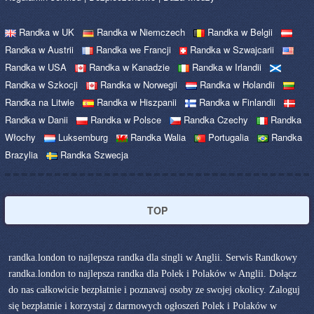
Randka w UK
Randka w Niemczech
Randka w Belgii
Randka w Austrii
Randka we Francji
Randka w Szwajcarii
Randka w USA
Randka w Kanadzie
Randka w Irlandii
Randka w Szkocji
Randka w Norwegii
Randka w Holandii
Randka na Litwie
Randka w Hiszpanii
Randka w Finlandii
Randka w Danii
Randka w Polsce
Randka Czechy
Randka
Włochy
Luksemburg
Randka Walia
Portugalia
Randka
Brazylia
Randka Szwecja
TOP
randka.london to najlepsza randka dla singli w Anglii. Serwis Randkowy
randka.london to najlepsza randka dla Polek i Polaków w Anglii. Dołącz
do nas całkowicie bezpłatnie i poznawaj osoby ze swojej okolicy. Zaloguj
się bezpłatnie i korzystaj z darmowych ogłoszeń Polek i Polaków w