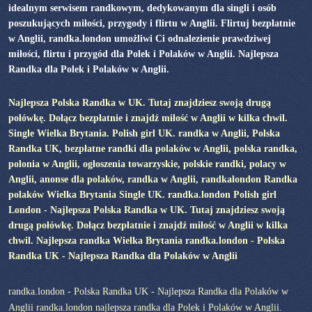
idealnym serwisem randkowym, dedykowanym dla singli i osób
poszukujących miłości, przygody i flirtu w Anglii. Flirtuj bezpłatnie
w Anglii, randka.london umożliwi Ci odnalezienie prawdziwej
miłości, flirtu i przygód dla Polek i Polaków w Anglii. Najlepsza
Randka dla Polek i Polaków w Anglii.
Najlepsza Polska Randka w UK. Tutaj znajdziesz swoją drugą
połówkę. Dołącz bezpłatnie i znajdź miłość w Anglii w kilka chwil.
Single Wielka Brytania. Polish girl UK. randka w Anglii, Polska
Randka UK, bezpłatne randki dla polaków w Anglii, polska randka,
polonia w Anglii, ogłoszenia towarzyskie, polskie randki, polacy w
Anglii, anonse dla polaków, randka w Anglii, randkalondon Randka
polaków Wielka Brytania Single UK. randka.london Polish girl
London - Najlepsza Polska Randka w UK. Tutaj znajdziesz swoją
drugą połówkę. Dołącz bezpłatnie i znajdź miłość w Anglii w kilka
chwil. Najlepsza randka Wielka Brytania randka.london - Polska
Randka UK - Najlepsza Randka dla Polaków w Anglii
randka.london - Polska Randka UK - Najlepsza Randka dla Polaków w
Anglii randka.london najlepsza randka dla Polek i Polaków w Anglii.