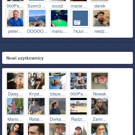
000Pa…
Szem3…
ocus2
macie…
darek
peter…
OOOOO…
mariu…
74Jur…
niedz…
Nowi uzytkownicy
Daisy…
Kryst…
blaze…
000Pa…
Nowak
Mario…
Rafal…
Dorka…
Radzi…
Zarin…