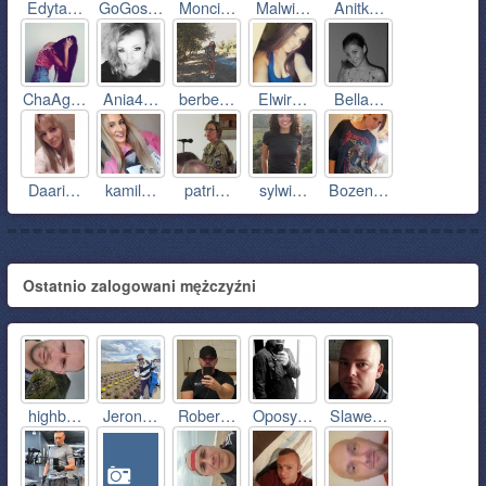
Edyta…
GoGos…
Monci…
Malwi…
Anitk…
ChaAg…
Ania4…
berbe…
Elwir…
Bella…
Daari…
kamil…
patri…
sylwi…
Bozen…
Ostatnio zalogowani mężczyźni
highb…
Jeron…
Rober…
Oposy…
Slawe…