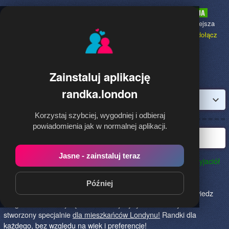
Randka.london
to najpopularniejsza
Randka dla Polaków w Anglii,
dołącz
bezpłatnie!
Zainstaluj aplikację
randka.london
Zaloguj
Korzystaj szybciej, wygodniej i odbieraj
powiadomienia jak w normalnej aplikacji.
Najlepsza randka w Londynie
Jasne - zainstaluj teraz
Randka.london to najlepszy sposób na poznanie nowych przyjaciół
w Londynie!
Określ czego szukasz i skończ z samotnością!
Znajdziesz tu osoby szukające miłości lub przygody, chętne
Później
na randkę, imprezę i spotkanie na żywo! Dołącz do nas, powiedz
czego szukasz i daj się znaleźć! To jedyny serwis na rynku
stworzony specjalnie
dla mieszkańców Londynu!
Randki dla
każdego, bez względu na wiek i preferencje!