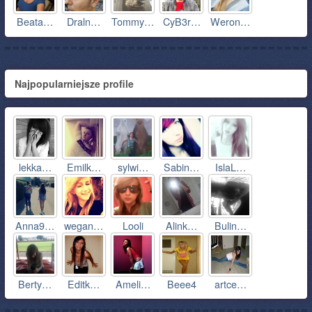
Beata…
Draln…
Tommy…
CyB3r…
Weron…
Najpopularniejsze profile
lekka…
Emilk…
sylwi…
Sabin…
IslaL…
Anna9…
wegan…
Looli
Alink…
Bulin…
Berty…
Editk…
Ameli…
Beee4
artce…