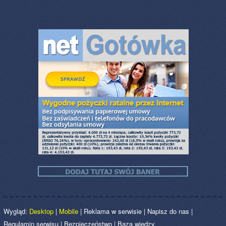
Wygląd:
Desktop
|
Mobile
|
Reklama w serwisie
|
Napisz do nas
|
Regulamin serwisu
|
Bezpieczeństwo
|
Baza wiedzy