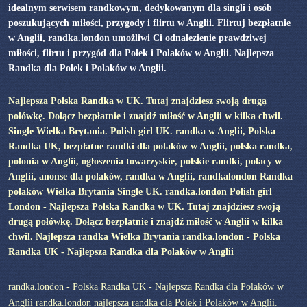
idealnym serwisem randkowym, dedykowanym dla singli i osób
poszukujących miłości, przygody i flirtu w Anglii. Flirtuj bezpłatnie
w Anglii, randka.london umożliwi Ci odnalezienie prawdziwej
miłości, flirtu i przygód dla Polek i Polaków w Anglii. Najlepsza
Randka dla Polek i Polaków w Anglii.
Najlepsza Polska Randka w UK. Tutaj znajdziesz swoją drugą
połówkę. Dołącz bezpłatnie i znajdź miłość w Anglii w kilka chwil.
Single Wielka Brytania. Polish girl UK. randka w Anglii, Polska
Randka UK, bezpłatne randki dla polaków w Anglii, polska randka,
polonia w Anglii, ogłoszenia towarzyskie, polskie randki, polacy w
Anglii, anonse dla polaków, randka w Anglii, randkalondon Randka
polaków Wielka Brytania Single UK. randka.london Polish girl
London - Najlepsza Polska Randka w UK. Tutaj znajdziesz swoją
drugą połówkę. Dołącz bezpłatnie i znajdź miłość w Anglii w kilka
chwil. Najlepsza randka Wielka Brytania randka.london - Polska
Randka UK - Najlepsza Randka dla Polaków w Anglii
randka.london - Polska Randka UK - Najlepsza Randka dla Polaków w
Anglii randka.london najlepsza randka dla Polek i Polaków w Anglii.