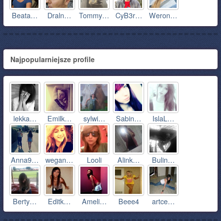
Beata…
Draln…
Tommy…
CyB3r…
Weron…
Najpopularniejsze profile
lekka…
Emilk…
sylwi…
Sabin…
IslaL…
Anna9…
wegan…
Looli
Alink…
Bulin…
Berty…
Editk…
Ameli…
Beee4
artce…