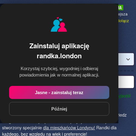
Randka.london
to najpopularniejsza
Randka dla Polaków w Anglii,
dołącz
bezpłatnie!
Zainstaluj aplikację
randka.london
Zaloguj
Korzystaj szybciej, wygodniej i odbieraj
powiadomienia jak w normalnej aplikacji.
Najlepsza randka w Londynie
Jasne - zainstaluj teraz
Randka.london to najlepszy sposób na poznanie nowych przyjaciół
w Londynie!
Określ czego szukasz i skończ z samotnością!
Znajdziesz tu osoby szukające miłości lub przygody, chętne
Później
na randkę, imprezę i spotkanie na żywo! Dołącz do nas, powiedz
czego szukasz i daj się znaleźć! To jedyny serwis na rynku
stworzony specjalnie
dla mieszkańców Londynu!
Randki dla
każdego, bez względu na wiek i preferencje!