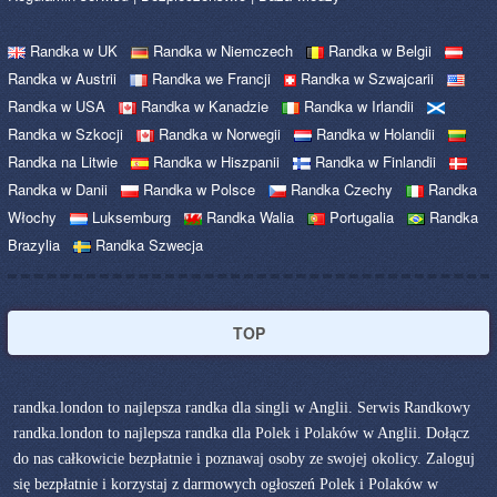
Randka w UK
Randka w Niemczech
Randka w Belgii
Randka w Austrii
Randka we Francji
Randka w Szwajcarii
Randka w USA
Randka w Kanadzie
Randka w Irlandii
Randka w Szkocji
Randka w Norwegii
Randka w Holandii
Randka na Litwie
Randka w Hiszpanii
Randka w Finlandii
Randka w Danii
Randka w Polsce
Randka Czechy
Randka
Włochy
Luksemburg
Randka Walia
Portugalia
Randka
Brazylia
Randka Szwecja
TOP
randka.london to najlepsza randka dla singli w Anglii. Serwis Randkowy
randka.london to najlepsza randka dla Polek i Polaków w Anglii. Dołącz
do nas całkowicie bezpłatnie i poznawaj osoby ze swojej okolicy. Zaloguj
się bezpłatnie i korzystaj z darmowych ogłoszeń Polek i Polaków w