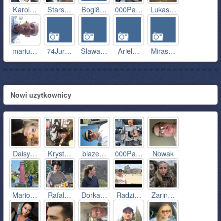
Karol…
Stars…
Bogi8…
000Pa…
Lukas…
mariu…
74Jur…
Slawa…
Ariel…
Miras…
Nowi uzytkownicy
Daisy…
Kryst…
blaze…
000Pa…
Nowak
Mario…
Rafal…
Dorka…
Radzi…
Zarin…