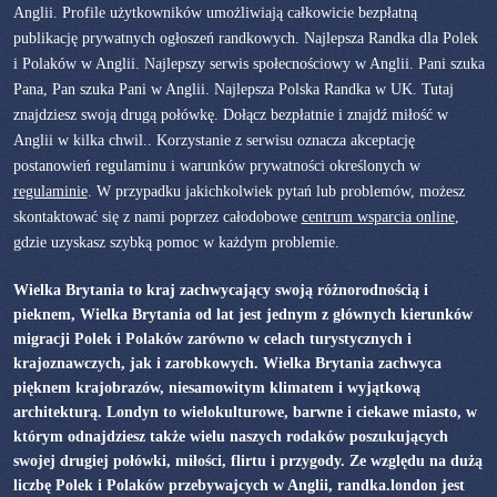
Anglii. Profile użytkowników umożliwiają całkowicie bezpłatną
publikację prywatnych ogłoszeń randkowych. Najlepsza Randka dla Polek
i Polaków w Anglii. Najlepszy serwis społecnościowy w Anglii. Pani szuka
Pana, Pan szuka Pani w Anglii. Najlepsza Polska Randka w UK. Tutaj
znajdziesz swoją drugą połówkę. Dołącz bezpłatnie i znajdź miłość w
Anglii w kilka chwil.. Korzystanie z serwisu oznacza akceptację
postanowień regulaminu i warunków prywatności określonych w
regulaminie
. W przypadku jakichkolwiek pytań lub problemów, możesz
skontaktować się z nami poprzez całodobowe
centrum wsparcia online
,
gdzie uzyskasz szybką pomoc w każdym problemie.
Wielka Brytania to kraj zachwycający swoją różnorodnością i
pieknem, Wielka Brytania od lat jest jednym z głównych kierunków
migracji Polek i Polaków zarówno w celach turystycznych i
krajoznawczych, jak i zarobkowych. Wielka Brytania zachwyca
pięknem krajobrazów, niesamowitym klimatem i wyjątkową
architekturą. Londyn to wielokulturowe, barwne i ciekawe miasto, w
którym odnajdziesz także wielu naszych rodaków poszukujących
swojej drugiej połówki, miłości, flirtu i przygody. Ze względu na dużą
liczbę Polek i Polaków przebywajcych w Anglii, randka.london jest