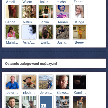
Amell…
Wilem…
kalus…
miche…
Zanet…
Sande…
Natus…
Lenka…
AnnaK
Kinga
Malwi…
AsiaA…
Emili…
Justy…
Beee4
Ostatnio zalogowani mężczyźni
peter…
niedz…
Jeron…
Slawe…
Kamil…