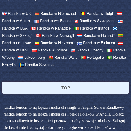
Randka w UK
Randka w Niemczech
Randka w Belgii
Randka w Austrii
Randka we Francji
Randka w Szwajcarii
Randka w USA
Randka w Kanadzie
Randka w Irlandii
Randka w Szkocji
Randka w Norwegii
Randka w Holandii
Randka na Litwie
Randka w Hiszpanii
Randka w Finlandii
Randka w Danii
Randka w Polsce
Randka Czechy
Randka
Włochy
Luksemburg
Randka Walia
Portugalia
Randka
Brazylia
Randka Szwecja
TOP
randka.london to najlepsza randka dla singli w Anglii. Serwis Randkowy
randka.london to najlepsza randka dla Polek i Polaków w Anglii. Dołącz
do nas całkowicie bezpłatnie i poznawaj osoby ze swojej okolicy. Zaloguj
się bezpłatnie i korzystaj z darmowych ogłoszeń Polek i Polaków w