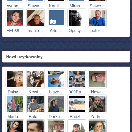
synon…
Slawa…
Kamil…
Miras…
Slawe…
FEL88…
macie…
Ariel…
Oposy…
peter…
Nowi uzytkownicy
Daisy…
Kryst…
blaze…
000Pa…
Nowak
Mario…
Rafal…
Dorka…
Radzi…
Zarin…