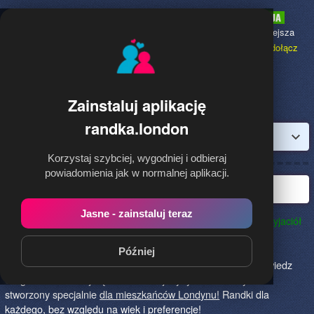
Randka.london
to najpopularniejsza
Randka dla Polaków w Anglii,
dołącz
bezpłatnie!
Zainstaluj aplikację
randka.london
Zaloguj
Korzystaj szybciej, wygodniej i odbieraj
powiadomienia jak w normalnej aplikacji.
Najlepsza randka w Londynie
Jasne - zainstaluj teraz
Randka.london to najlepszy sposób na poznanie nowych przyjaciół
w Londynie!
Określ czego szukasz i skończ z samotnością!
Znajdziesz tu osoby szukające miłości lub przygody, chętne
Później
na randkę, imprezę i spotkanie na żywo! Dołącz do nas, powiedz
czego szukasz i daj się znaleźć! To jedyny serwis na rynku
stworzony specjalnie
dla mieszkańców Londynu!
Randki dla
każdego, bez względu na wiek i preferencje!