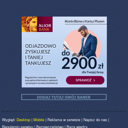
Wygląd:
Desktop
|
Mobile
|
Reklama w serwisie
|
Napisz do nas
|
Regulamin serwisu
|
Bezpieczeństwo
|
Baza wiedzy