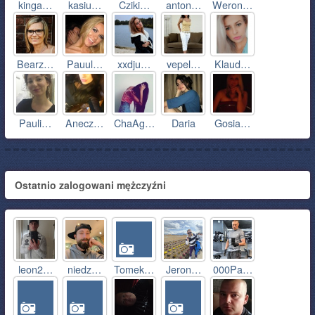
kinga…
kasiu…
Cziki…
anton…
Weron…
Bearz…
Pauul…
xxdju…
vepel…
Klaud…
Pauli…
Anecz…
ChaAg…
Daria
Gosia…
Ostatnio zalogowani mężczyźni
leon2…
niedz…
Tomek…
Jeron…
000Pa…