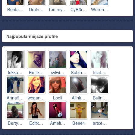
Beata…
Draln…
Tommy…
CyB3r…
Weron…
Najpopularniejsze profile
lekka…
Emilk…
sylwi…
Sabin…
IslaL…
Anna9…
wegan…
Looli
Alink…
Bulin…
Berty…
Editk…
Ameli…
Beee4
artce…