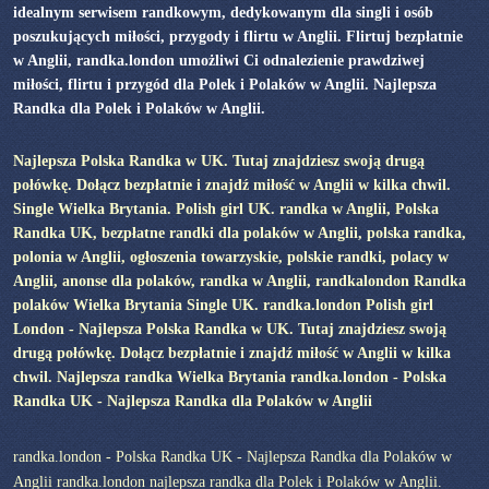
idealnym serwisem randkowym, dedykowanym dla singli i osób
poszukujących miłości, przygody i flirtu w Anglii. Flirtuj bezpłatnie
w Anglii, randka.london umożliwi Ci odnalezienie prawdziwej
miłości, flirtu i przygód dla Polek i Polaków w Anglii. Najlepsza
Randka dla Polek i Polaków w Anglii.
Najlepsza Polska Randka w UK. Tutaj znajdziesz swoją drugą
połówkę. Dołącz bezpłatnie i znajdź miłość w Anglii w kilka chwil.
Single Wielka Brytania. Polish girl UK. randka w Anglii, Polska
Randka UK, bezpłatne randki dla polaków w Anglii, polska randka,
polonia w Anglii, ogłoszenia towarzyskie, polskie randki, polacy w
Anglii, anonse dla polaków, randka w Anglii, randkalondon Randka
polaków Wielka Brytania Single UK. randka.london Polish girl
London - Najlepsza Polska Randka w UK. Tutaj znajdziesz swoją
drugą połówkę. Dołącz bezpłatnie i znajdź miłość w Anglii w kilka
chwil. Najlepsza randka Wielka Brytania randka.london - Polska
Randka UK - Najlepsza Randka dla Polaków w Anglii
randka.london - Polska Randka UK - Najlepsza Randka dla Polaków w
Anglii randka.london najlepsza randka dla Polek i Polaków w Anglii.