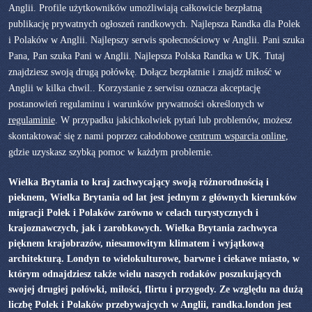
Anglii. Profile użytkowników umożliwiają całkowicie bezpłatną
publikację prywatnych ogłoszeń randkowych. Najlepsza Randka dla Polek
i Polaków w Anglii. Najlepszy serwis społecnościowy w Anglii. Pani szuka
Pana, Pan szuka Pani w Anglii. Najlepsza Polska Randka w UK. Tutaj
znajdziesz swoją drugą połówkę. Dołącz bezpłatnie i znajdź miłość w
Anglii w kilka chwil.. Korzystanie z serwisu oznacza akceptację
postanowień regulaminu i warunków prywatności określonych w
regulaminie
. W przypadku jakichkolwiek pytań lub problemów, możesz
skontaktować się z nami poprzez całodobowe
centrum wsparcia online
,
gdzie uzyskasz szybką pomoc w każdym problemie.
Wielka Brytania to kraj zachwycający swoją różnorodnością i
pieknem, Wielka Brytania od lat jest jednym z głównych kierunków
migracji Polek i Polaków zarówno w celach turystycznych i
krajoznawczych, jak i zarobkowych. Wielka Brytania zachwyca
pięknem krajobrazów, niesamowitym klimatem i wyjątkową
architekturą. Londyn to wielokulturowe, barwne i ciekawe miasto, w
którym odnajdziesz także wielu naszych rodaków poszukujących
swojej drugiej połówki, miłości, flirtu i przygody. Ze względu na dużą
liczbę Polek i Polaków przebywajcych w Anglii, randka.london jest