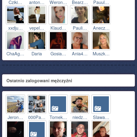
Cziki…
anton…
Weron…
Bearz…
Pauul…
xxdju…
vepel…
Klaud…
Pauli…
Anecz…
ChaAg…
Daria
Gosia…
Ania4…
Muszk…
Ostatnio zalogowani mężczyźni
Jeron…
000Pa…
Tomek…
niedz…
Slawa…