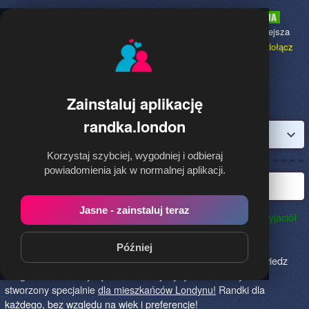
Randka.london
to najpopularniejsza
Randka dla Polaków w Anglii,
dołącz
bezpłatnie!
Zainstaluj aplikację
randka.london
Zaloguj
Korzystaj szybciej, wygodniej i odbieraj
powiadomienia jak w normalnej aplikacji.
Najlepsza randka w Londynie
Jasne - zainstaluj teraz
Randka.london to najlepszy sposób na poznanie nowych przyjaciół
w Londynie!
Określ czego szukasz i skończ z samotnością!
Znajdziesz tu osoby szukające miłości lub przygody, chętne
Później
na randkę, imprezę i spotkanie na żywo! Dołącz do nas, powiedz
czego szukasz i daj się znaleźć! To jedyny serwis na rynku
stworzony specjalnie
dla mieszkańców Londynu!
Randki dla
każdego, bez względu na wiek i preferencje!