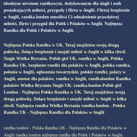
idealnym serwisem randkowym, dedykowanym dla singli i osób
poszukujących miłości, przygody i flirtu w Anglii. Flirtuj bezpłatnie
w Anglii, randka.london umożliwi Ci odnalezienie prawdziwej
miłości, flirtu i przygód dla Polek i Polaków w Anglii. Najlepsza
Randka dla Polek i Polaków w Anglii.
Najlepsza Polska Randka w UK. Tutaj znajdziesz swoją drugą
połówkę. Dołącz bezpłatnie i znajdź miłość w Anglii w kilka chwil.
Single Wielka Brytania. Polish girl UK. randka w Anglii, Polska
Randka UK, bezpłatne randki dla polaków w Anglii, polska randka,
polonia w Anglii, ogłoszenia towarzyskie, polskie randki, polacy w
Anglii, anonse dla polaków, randka w Anglii, randkalondon Randka
polaków Wielka Brytania Single UK. randka.london Polish girl
London - Najlepsza Polska Randka w UK. Tutaj znajdziesz swoją
drugą połówkę. Dołącz bezpłatnie i znajdź miłość w Anglii w kilka
chwil. Najlepsza randka Wielka Brytania randka.london - Polska
Randka UK - Najlepsza Randka dla Polaków w Anglii
randka.london - Polska Randka UK - Najlepsza Randka dla Polaków w
Anglii randka.london najlepsza randka dla Polek i Polaków w Anglii.