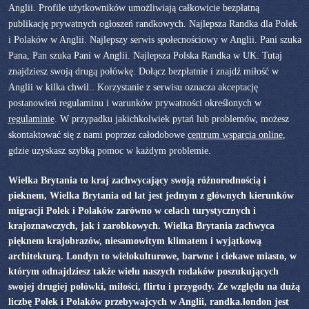
Anglii. Profile użytkowników umożliwiają całkowicie bezpłatną
publikację prywatnych ogłoszeń randkowych. Najlepsza Randka dla Polek
i Polaków w Anglii. Najlepszy serwis społecnościowy w Anglii. Pani szuka
Pana, Pan szuka Pani w Anglii. Najlepsza Polska Randka w UK. Tutaj
znajdziesz swoją drugą połówkę. Dołącz bezpłatnie i znajdź miłość w
Anglii w kilka chwil.. Korzystanie z serwisu oznacza akceptację
postanowień regulaminu i warunków prywatności określonych w
regulaminie
. W przypadku jakichkolwiek pytań lub problemów, możesz
skontaktować się z nami poprzez całodobowe
centrum wsparcia online
,
gdzie uzyskasz szybką pomoc w każdym problemie.
Wielka Brytania to kraj zachwycający swoją różnorodnością i
pieknem, Wielka Brytania od lat jest jednym z głównych kierunków
migracji Polek i Polaków zarówno w celach turystycznych i
krajoznawczych, jak i zarobkowych. Wielka Brytania zachwyca
pięknem krajobrazów, niesamowitym klimatem i wyjątkową
architekturą. Londyn to wielokulturowe, barwne i ciekawe miasto, w
którym odnajdziesz także wielu naszych rodaków poszukujących
swojej drugiej połówki, miłości, flirtu i przygody. Ze względu na dużą
liczbę Polek i Polaków przebywajcych w Anglii, randka.london jest