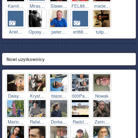
Kamil…
Miras…
Slawe…
FEL88…
macie…
Ariel…
Oposy…
peter…
ert88…
tulip…
Nowi uzytkownicy
Daisy…
Kryst…
blaze…
000Pa…
Nowak
Mario…
Rafal…
Dorka…
Radzi…
Zarin…