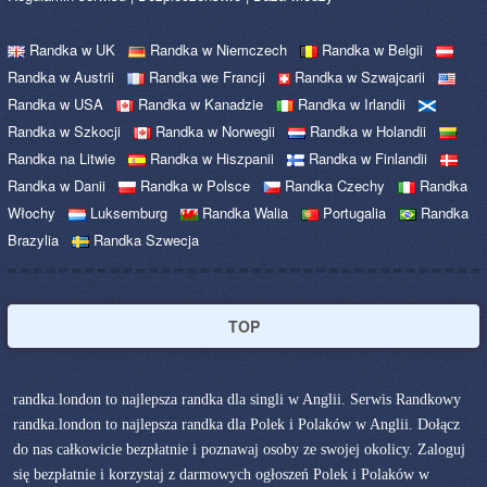
Randka w UK
Randka w Niemczech
Randka w Belgii
Randka w Austrii
Randka we Francji
Randka w Szwajcarii
Randka w USA
Randka w Kanadzie
Randka w Irlandii
Randka w Szkocji
Randka w Norwegii
Randka w Holandii
Randka na Litwie
Randka w Hiszpanii
Randka w Finlandii
Randka w Danii
Randka w Polsce
Randka Czechy
Randka
Włochy
Luksemburg
Randka Walia
Portugalia
Randka
Brazylia
Randka Szwecja
TOP
randka.london to najlepsza randka dla singli w Anglii. Serwis Randkowy
randka.london to najlepsza randka dla Polek i Polaków w Anglii. Dołącz
do nas całkowicie bezpłatnie i poznawaj osoby ze swojej okolicy. Zaloguj
się bezpłatnie i korzystaj z darmowych ogłoszeń Polek i Polaków w