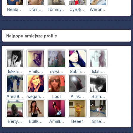
Beata…
Draln…
Tommy…
CyB3r…
Weron…
Najpopularniejsze profile
lekka…
Emilk…
sylwi…
Sabin…
IslaL…
Anna9…
wegan…
Looli
Alink…
Bulin…
Berty…
Editk…
Ameli…
Beee4
artce…