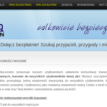
CJI
PANI SZUKA PANA
PAN SZUKA PANI
ZDJECIA
WYDARZENIA
HOT 
ołącz bezpłatnie! Szukaj przyjaciół, przygody i mi
DOMOŚCI MASOWE
dka.london proponuje naszym użytkownikom ułatwienie komunikacji towar
watnych, masowo do wszystkich użytkowników danej płci
. Możesz oszczędzić
tów, przesyłając jedną wiadomość towarzyską do wszystkich użytkowników. 
omości prywatnej. Użytkownicy jako nadawcę wiadomości widzą Ciebie a treść n
s e-mail oraz Twój telefon i samodzielnie ustalasz jej treść!.
ty jednorazowej wysyłki masowej;
75 pkt do wszystkich mężczyzn