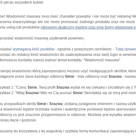
85 pkt do wszystkich kobiet
e! Wiadomość masowa musi mieć charakter prywatny i nie może być reklamą! Może
rzenia towarzyskiego ale nie może promować żadnego produktu oraz nie może 
amy usług lub produktów
oferujemy skuteczny mailing oraz inne formy reklamowe kt
przesłać wiadomość masową użytkownik powinien;
osiadać
wymaganą ilość punktów
- zgodnie z powyższym cennikiem. -
Tutaj sprawd
rzesłać do redakcji treść wiadomości do zaakceptowania oraz swój login w serwisie
rmularzu kontaktu należy wybrać temat kontaktu: "Wiadomość masowa"
ojej wiadomości którą zaproponujesz możesz użyć następujących skrótów, które
tąpione przez dane każdego odbiorcy
$imie
- imie odbiorcy oraz
$nazwa
- nazwa 
ykład 1: "Czesc
$imie
, Twoj profil
$nazwa
wydał mi się ciekawy i chciałbym się z To
kład 2: "Witaj
$nazwa
! Miło mi Cię poznać
$imie
! Skontaktuj się ze mną pod moim
u przypadkach skróty
$imie
i
$nazwa
; zostaną zastąpione imieniem i nazwą użyt
a wiadomość będzie brzmiała realnie i autentycznie ponieważ będzie spersonal
dbiorcy co jest znacznie przyjemniejsze w odbiorze. Możliwa jest wysyłka wiado
śniej dacie i godzinie.
aszamy do korzystania z tej wygodnej i szybkiej formy komunikacji zapewniającej n