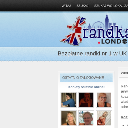
WITAJ
SZUKAJ
SZUKAJ WG.LOKALIZA
Bezpłatne randki nr 1 w UK D
WIA
OSTATNIO ZALOGOWANE
Ran
Kobiety ostatnio online!
pry
kosz
wiad
adre
Kosz