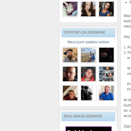
Ważn
wyda
rekl
OSTATNIO ZALOGOWANI
Aby 
Mezczyzni ostatnio online!
1. P
2. P
w fo
W sw
zas
Prz
Przy
W ob
każd
do o
wcze
REKLAMA W SERWISIE
Zapr