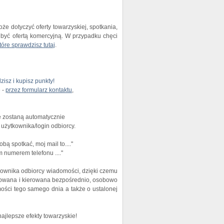
 dotyczyć oferty towarzyskiej, spotkania,
być ofertą komercyjną. W przypadku chęci
óre sprawdzisz tutaj
.
zisz i kupisz punkty!
 -
przez formularz kontaktu
,
 zostaną automatycznie
użytkownika/login odbiorcy.
bą spotkać, moj mail to...."
 numerem telefonu ...."
kownika odbiorcy wiadomości, dzięki czemu
izowana i kierowana bezpośrednio, osobowo
mości tego samego dnia a także o ustalonej
ajlepsze efekty towarzyskie!