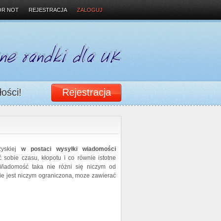
OR NOT
REJESTRACJA
ZALOGUJ
łości!
Rejestracja
zyskiej
w postaci wysyłki wiadomości
 sobie czasu, kłopotu i co równie istotne
Wiadomość taka nie różni się niczym od
ie jest niczym ograniczona, moze zawierać