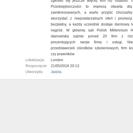
zgłosiło się jeszcze więcej firm niż ostatnio. T
Przedsiębiorczości to impreza otwarta dla
zainteresowanych, a warto przyjść chociażb
skorzystać z niepowtarzalnych ofert i promocji
bezpłatny, a każdy uczestnik dostaje darmowy lo
nagród. W głównej sali Polish Millennium 
stanowiska zajmie ponad 20 firm z róż
prezentujących swoje firmy i usługi. Ni
przedstawicieli ośrodków szkoleniowych, firm k
czy prawników.
Lokalizacja:
London
Rozpoczęcie:
21/05/2016 20:13
Utworzył/a:
Jadzia