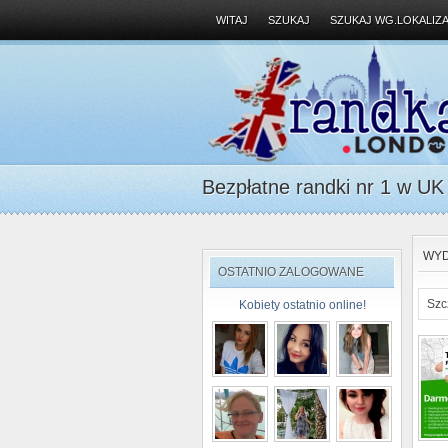
WITAJ
SZUKAJ
SZUKAJ WG.LOKALIZA
Bezpłatne randki nr 1 w UK D
WYD
OSTATNIO ZALOGOWANE
Szc
Kobiety ostatnio online!