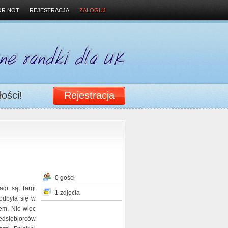
OR NOT
REJESTRACJA
ZALOGUJ
łości!
Rejestracja
0 gości
agi są Targi
1 zdjęcia
 odbyła się w
em. Nic więc
dsiębiorców