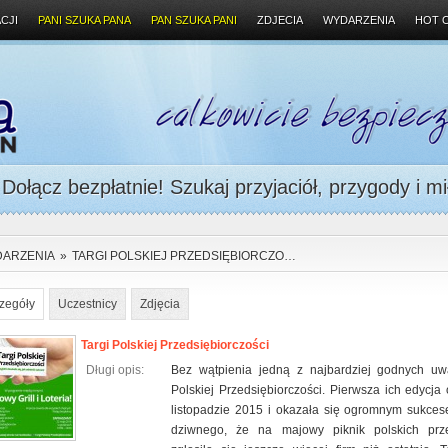
CJI
PANI SZUKA PANA
PAN SZUKA PANI
ZDJECIA
WYDARZENIA
HOT 
ołącz bezpłatnie! Szukaj przyjaciół, przygody i mi
ARZENIA
»
TARGI POLSKIEJ PRZEDSIĘBIORCZO…
zegóły
Uczestnicy
Zdjęcia
Targi Polskiej Przedsiębiorczości
Długi opis:
Bez wątpienia jedną z najbardziej godnych uw
Polskiej Przedsiębiorczości. Pierwsza ich edycja
listopadzie 2015 i okazała się ogromnym sukces
dziwnego, że na majowy piknik polskich prze