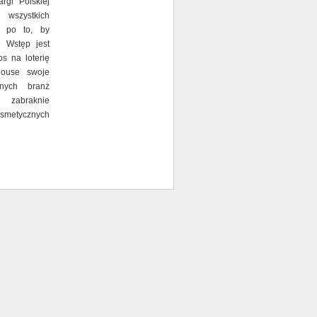
argi Polskiej
 wszystkich
y po to, by
. Wstęp jest
s na loterię
House swoje
nych branż
e zabraknie
osmetycznych