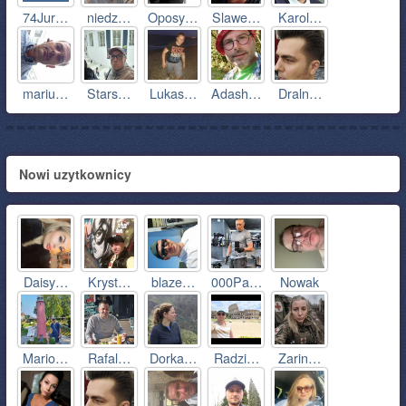
74Jur…
niedz…
Oposy…
Slawe…
Karol…
mariu…
Stars…
Lukas…
Adash…
Draln…
Nowi uzytkownicy
Daisy…
Kryst…
blaze…
000Pa…
Nowak
Mario…
Rafal…
Dorka…
Radzi…
Zarin…