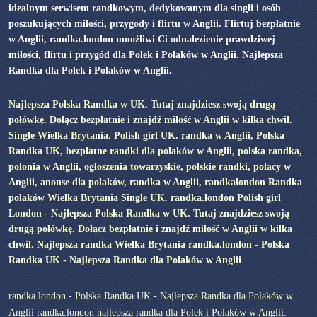
idealnym serwisem randkowym, dedykowanym dla singli i osób
poszukujących miłości, przygody i flirtu w Anglii. Flirtuj bezpłatnie
w Anglii, randka.london umożliwi Ci odnalezienie prawdziwej
miłości, flirtu i przygód dla Polek i Polaków w Anglii. Najlepsza
Randka dla Polek i Polaków w Anglii.
Najlepsza Polska Randka w UK. Tutaj znajdziesz swoją drugą
połówkę. Dołącz bezpłatnie i znajdź miłość w Anglii w kilka chwil.
Single Wielka Brytania. Polish girl UK. randka w Anglii, Polska
Randka UK, bezpłatne randki dla polaków w Anglii, polska randka,
polonia w Anglii, ogłoszenia towarzyskie, polskie randki, polacy w
Anglii, anonse dla polaków, randka w Anglii, randkalondon Randka
polaków Wielka Brytania Single UK. randka.london Polish girl
London - Najlepsza Polska Randka w UK. Tutaj znajdziesz swoją
drugą połówkę. Dołącz bezpłatnie i znajdź miłość w Anglii w kilka
chwil. Najlepsza randka Wielka Brytania randka.london - Polska
Randka UK - Najlepsza Randka dla Polaków w Anglii
randka.london - Polska Randka UK - Najlepsza Randka dla Polaków w
Anglii randka.london najlepsza randka dla Polek i Polaków w Anglii.