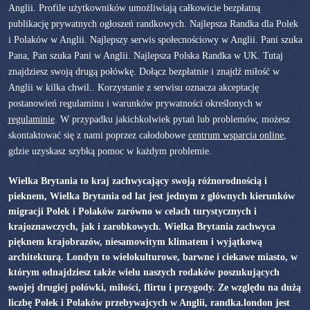
Anglii. Profile użytkowników umożliwiają całkowicie bezpłatną
publikację prywatnych ogłoszeń randkowych. Najlepsza Randka dla Polek
i Polaków w Anglii. Najlepszy serwis społecnościowy w Anglii. Pani szuka
Pana, Pan szuka Pani w Anglii. Najlepsza Polska Randka w UK. Tutaj
znajdziesz swoją drugą połówkę. Dołącz bezpłatnie i znajdź miłość w
Anglii w kilka chwil.. Korzystanie z serwisu oznacza akceptację
postanowień regulaminu i warunków prywatności określonych w
regulaminie
. W przypadku jakichkolwiek pytań lub problemów, możesz
skontaktować się z nami poprzez całodobowe
centrum wsparcia online
,
gdzie uzyskasz szybką pomoc w każdym problemie.
Wielka Brytania to kraj zachwycający swoją różnorodnością i
pieknem, Wielka Brytania od lat jest jednym z głównych kierunków
migracji Polek i Polaków zarówno w celach turystycznych i
krajoznawczych, jak i zarobkowych. Wielka Brytania zachwyca
pięknem krajobrazów, niesamowitym klimatem i wyjątkową
architekturą. Londyn to wielokulturowe, barwne i ciekawe miasto, w
którym odnajdziesz także wielu naszych rodaków poszukujących
swojej drugiej połówki, miłości, flirtu i przygody. Ze względu na dużą
liczbę Polek i Polaków przebywajcych w Anglii, randka.london jest