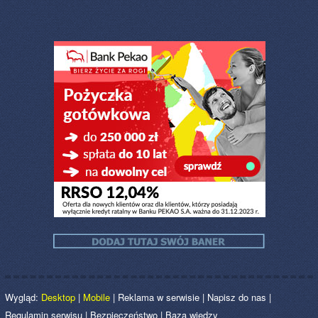
Wygląd:
Desktop
|
Mobile
|
Reklama w serwisie
|
Napisz do nas
|
Regulamin serwisu
|
Bezpieczeństwo
|
Baza wiedzy