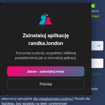
Randka.london
to najpopularniejsza
Randka dla Polaków w Anglii,
dołącz
bezpłatnie!
Zainstaluj aplikację
randka.london
Zaloguj
Korzystaj szybciej, wygodniej i odbieraj
powiadomienia jak w normalnej aplikacji.
Najlepsza randka w Londynie
Jasne - zainstaluj teraz
Randka.london to najlepszy sposób na poznanie nowych przyjaciół
w Londynie!
Określ czego szukasz i skończ z samotnością!
Znajdziesz tu osoby szukające miłości lub przygody, chętne
Później
na randkę, imprezę i spotkanie na żywo! Dołącz do nas, powiedz
czego szukasz i daj się znaleźć! To jedyny serwis na rynku
stworzony specjalnie
dla mieszkańców Londynu!
Randki dla
każdego, bez względu na wiek i preferencje!