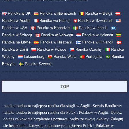
Randka w UK
Randka w Niemczech
Randka w Belgii
Randka w Austrii
Randka we Francji
Randka w Szwajcarii
Randka w USA
Randka w Kanadzie
Randka w Irlandii
Randka w Szkocji
Randka w Norwegii
Randka w Holandii
Randka na Litwie
Randka w Hiszpanii
Randka w Finlandii
Randka w Danii
Randka w Polsce
Randka Czechy
Randka
Włochy
Luksemburg
Randka Walia
Portugalia
Randka
Brazylia
Randka Szwecja
TOP
randka.london to najlepsza randka dla singli w Anglii. Serwis Randkowy
randka.london to najlepsza randka dla Polek i Polaków w Anglii. Dołącz
do nas całkowicie bezpłatnie i poznawaj osoby ze swojej okolicy. Zaloguj
się bezpłatnie i korzystaj z darmowych ogłoszeń Polek i Polaków w