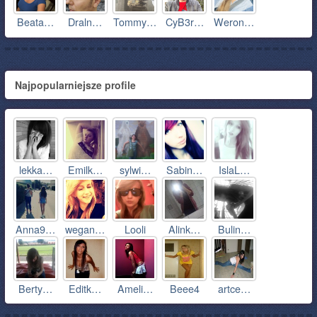
Beata…
Draln…
Tommy…
CyB3r…
Weron…
Najpopularniejsze profile
lekka…
Emilk…
sylwi…
Sabin…
IslaL…
Anna9…
wegan…
Looli
Alink…
Bulin…
Berty…
Editk…
Ameli…
Beee4
artce…