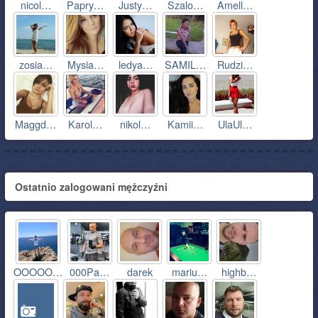
nicol…
Papry…
Justy…
Szalo…
Amell…
zosia…
Mysia…
ledya…
SAMIL…
Rudzi…
Maggd…
Karol…
nikol…
Kamii…
UlaUl…
Ostatnio zalogowani mężczyźni
OOOOO…
000Pa…
darek
mariu…
highb…