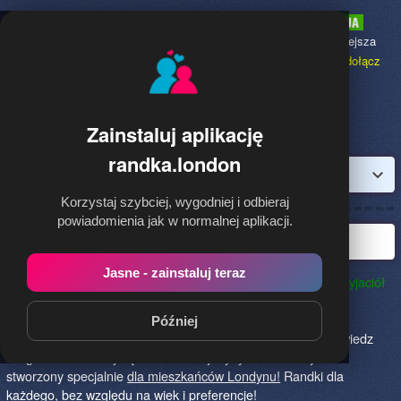
Randka.london
to najpopularniejsza
Randka dla Polaków w Anglii,
dołącz
bezpłatnie!
Zainstaluj aplikację
randka.london
Zaloguj
Korzystaj szybciej, wygodniej i odbieraj
powiadomienia jak w normalnej aplikacji.
Najlepsza randka w Londynie
Jasne - zainstaluj teraz
Randka.london to najlepszy sposób na poznanie nowych przyjaciół
w Londynie!
Określ czego szukasz i skończ z samotnością!
Znajdziesz tu osoby szukające miłości lub przygody, chętne
Później
na randkę, imprezę i spotkanie na żywo! Dołącz do nas, powiedz
czego szukasz i daj się znaleźć! To jedyny serwis na rynku
stworzony specjalnie
dla mieszkańców Londynu!
Randki dla
każdego, bez względu na wiek i preferencje!