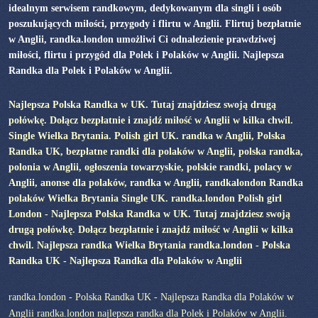
idealnym serwisem randkowym, dedykowanym dla singli i osób
poszukujących miłości, przygody i flirtu w Anglii. Flirtuj bezpłatnie
w Anglii, randka.london umożliwi Ci odnalezienie prawdziwej
miłości, flirtu i przygód dla Polek i Polaków w Anglii. Najlepsza
Randka dla Polek i Polaków w Anglii.
Najlepsza Polska Randka w UK. Tutaj znajdziesz swoją drugą
połówkę. Dołącz bezpłatnie i znajdź miłość w Anglii w kilka chwil.
Single Wielka Brytania. Polish girl UK. randka w Anglii, Polska
Randka UK, bezpłatne randki dla polaków w Anglii, polska randka,
polonia w Anglii, ogłoszenia towarzyskie, polskie randki, polacy w
Anglii, anonse dla polaków, randka w Anglii, randkalondon Randka
polaków Wielka Brytania Single UK. randka.london Polish girl
London - Najlepsza Polska Randka w UK. Tutaj znajdziesz swoją
drugą połówkę. Dołącz bezpłatnie i znajdź miłość w Anglii w kilka
chwil. Najlepsza randka Wielka Brytania randka.london - Polska
Randka UK - Najlepsza Randka dla Polaków w Anglii
randka.london - Polska Randka UK - Najlepsza Randka dla Polaków w
Anglii randka.london najlepsza randka dla Polek i Polaków w Anglii.