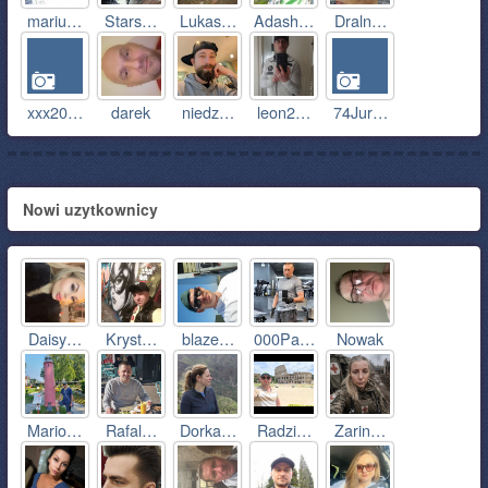
mariu…
Stars…
Lukas…
Adash…
Draln…
xxx20…
darek
niedz…
leon2…
74Jur…
Nowi uzytkownicy
Daisy…
Kryst…
blaze…
000Pa…
Nowak
Mario…
Rafal…
Dorka…
Radzi…
Zarin…