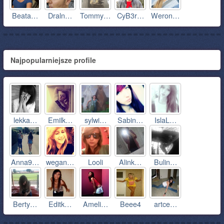
Beata…
Draln…
Tommy…
CyB3r…
Weron…
Najpopularniejsze profile
lekka…
Emilk…
sylwi…
Sabin…
IslaL…
Anna9…
wegan…
Looli
Alink…
Bulin…
Berty…
Editk…
Ameli…
Beee4
artce…