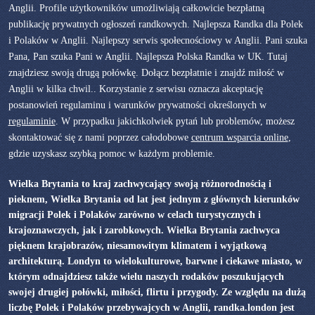
Anglii. Profile użytkowników umożliwiają całkowicie bezpłatną
publikację prywatnych ogłoszeń randkowych. Najlepsza Randka dla Polek
i Polaków w Anglii. Najlepszy serwis społecnościowy w Anglii. Pani szuka
Pana, Pan szuka Pani w Anglii. Najlepsza Polska Randka w UK. Tutaj
znajdziesz swoją drugą połówkę. Dołącz bezpłatnie i znajdź miłość w
Anglii w kilka chwil.. Korzystanie z serwisu oznacza akceptację
postanowień regulaminu i warunków prywatności określonych w
regulaminie
. W przypadku jakichkolwiek pytań lub problemów, możesz
skontaktować się z nami poprzez całodobowe
centrum wsparcia online
,
gdzie uzyskasz szybką pomoc w każdym problemie.
Wielka Brytania to kraj zachwycający swoją różnorodnością i
pieknem, Wielka Brytania od lat jest jednym z głównych kierunków
migracji Polek i Polaków zarówno w celach turystycznych i
krajoznawczych, jak i zarobkowych. Wielka Brytania zachwyca
pięknem krajobrazów, niesamowitym klimatem i wyjątkową
architekturą. Londyn to wielokulturowe, barwne i ciekawe miasto, w
którym odnajdziesz także wielu naszych rodaków poszukujących
swojej drugiej połówki, miłości, flirtu i przygody. Ze względu na dużą
liczbę Polek i Polaków przebywajcych w Anglii, randka.london jest