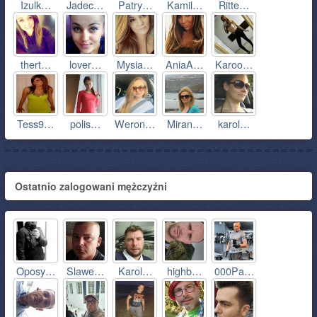
Izulk…
Jadec…
Patry…
Kamil…
Ritte…
thert…
lover…
Mysia…
AniaA…
Karoo…
Tess9…
polis…
Weron…
Miran…
karol…
Ostatnio zalogowani mężczyźni
Oposy…
Slawe…
Karol…
highb…
000Pa…