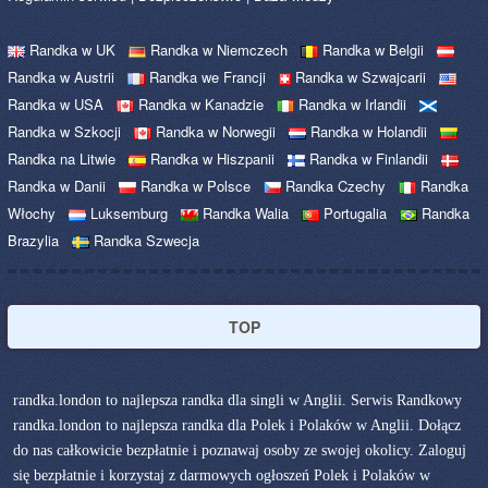
Randka w UK
Randka w Niemczech
Randka w Belgii
Randka w Austrii
Randka we Francji
Randka w Szwajcarii
Randka w USA
Randka w Kanadzie
Randka w Irlandii
Randka w Szkocji
Randka w Norwegii
Randka w Holandii
Randka na Litwie
Randka w Hiszpanii
Randka w Finlandii
Randka w Danii
Randka w Polsce
Randka Czechy
Randka
Włochy
Luksemburg
Randka Walia
Portugalia
Randka
Brazylia
Randka Szwecja
TOP
randka.london to najlepsza randka dla singli w Anglii. Serwis Randkowy
randka.london to najlepsza randka dla Polek i Polaków w Anglii. Dołącz
do nas całkowicie bezpłatnie i poznawaj osoby ze swojej okolicy. Zaloguj
się bezpłatnie i korzystaj z darmowych ogłoszeń Polek i Polaków w