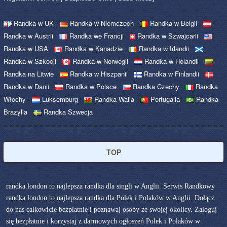
Randka w UK
Randka w Niemczech
Randka w Belgii
Randka w Austrii
Randka we Francji
Randka w Szwajcarii
Randka w USA
Randka w Kanadzie
Randka w Irlandii
Randka w Szkocji
Randka w Norwegii
Randka w Holandii
Randka na Litwie
Randka w Hiszpanii
Randka w Finlandii
Randka w Danii
Randka w Polsce
Randka Czechy
Randka
Włochy
Luksemburg
Randka Walia
Portugalia
Randka
Brazylia
Randka Szwecja
TOP
randka.london to najlepsza randka dla singli w Anglii. Serwis Randkowy
randka.london to najlepsza randka dla Polek i Polaków w Anglii. Dołącz
do nas całkowicie bezpłatnie i poznawaj osoby ze swojej okolicy. Zaloguj
się bezpłatnie i korzystaj z darmowych ogłoszeń Polek i Polaków w