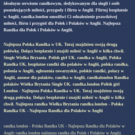
idealnym serwisem randkowym, dedykowanym dla singli i osób
poszukujących miłości, przygody i flirtu w Anglii. Flirtuj bezpłatnie
w Anglii, randka.london umożliwi Ci odnalezienie prawdziwej
miłości, flirtu i przygód dla Polek i Polaków w Anglii. Najlepsza
Randka dla Polek i Polaków w Anglii.
Najlepsza Polska Randka w UK. Tutaj znajdziesz swoją drugą
połówkę. Dołącz bezpłatnie i znajdź miłość w Anglii w kilka chwil.
Single Wielka Brytania. Polish girl UK. randka w Anglii, Polska
Randka UK, bezpłatne randki dla polaków w Anglii, polska randka,
polonia w Anglii, ogłoszenia towarzyskie, polskie randki, polacy w
Anglii, anonse dla polaków, randka w Anglii, randkalondon Randka
polaków Wielka Brytania Single UK. randka.london Polish girl
London - Najlepsza Polska Randka w UK. Tutaj znajdziesz swoją
drugą połówkę. Dołącz bezpłatnie i znajdź miłość w Anglii w kilka
chwil. Najlepsza randka Wielka Brytania randka.london - Polska
Randka UK - Najlepsza Randka dla Polaków w Anglii
randka.london - Polska Randka UK - Najlepsza Randka dla Polaków w
Anglii randka.london najlepsza randka dla Polek i Polaków w Anglii.