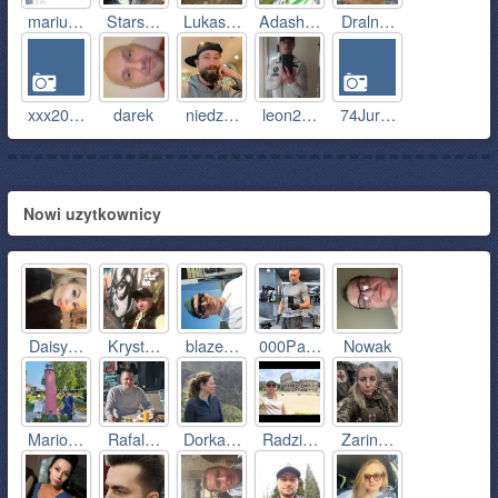
mariu…
Stars…
Lukas…
Adash…
Draln…
xxx20…
darek
niedz…
leon2…
74Jur…
Nowi uzytkownicy
Daisy…
Kryst…
blaze…
000Pa…
Nowak
Mario…
Rafal…
Dorka…
Radzi…
Zarin…