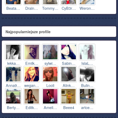
Beata…
Draln…
Tommy…
CyB3r…
Weron…
Najpopularniejsze profile
lekka…
Emilk…
sylwi…
Sabin…
IslaL…
Anna9…
wegan…
Looli
Alink…
Bulin…
Berty…
Editk…
Ameli…
Beee4
artce…