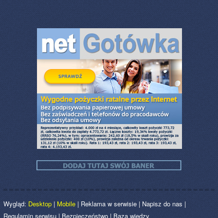
Wygląd:
Desktop
|
Mobile
|
Reklama w serwisie
|
Napisz do nas
|
Regulamin serwisu
|
Bezpieczeństwo
|
Baza wiedzy