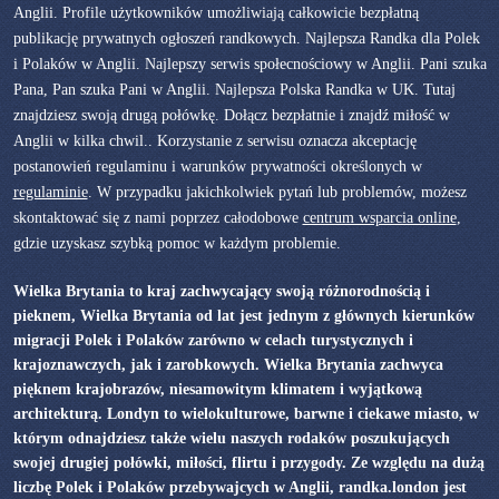
Anglii. Profile użytkowników umożliwiają całkowicie bezpłatną
publikację prywatnych ogłoszeń randkowych. Najlepsza Randka dla Polek
i Polaków w Anglii. Najlepszy serwis społecnościowy w Anglii. Pani szuka
Pana, Pan szuka Pani w Anglii. Najlepsza Polska Randka w UK. Tutaj
znajdziesz swoją drugą połówkę. Dołącz bezpłatnie i znajdź miłość w
Anglii w kilka chwil.. Korzystanie z serwisu oznacza akceptację
postanowień regulaminu i warunków prywatności określonych w
regulaminie
. W przypadku jakichkolwiek pytań lub problemów, możesz
skontaktować się z nami poprzez całodobowe
centrum wsparcia online
,
gdzie uzyskasz szybką pomoc w każdym problemie.
Wielka Brytania to kraj zachwycający swoją różnorodnością i
pieknem, Wielka Brytania od lat jest jednym z głównych kierunków
migracji Polek i Polaków zarówno w celach turystycznych i
krajoznawczych, jak i zarobkowych. Wielka Brytania zachwyca
pięknem krajobrazów, niesamowitym klimatem i wyjątkową
architekturą. Londyn to wielokulturowe, barwne i ciekawe miasto, w
którym odnajdziesz także wielu naszych rodaków poszukujących
swojej drugiej połówki, miłości, flirtu i przygody. Ze względu na dużą
liczbę Polek i Polaków przebywajcych w Anglii, randka.london jest