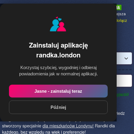
Randka.london
to najpopularniejsza
Randka dla Polaków w Anglii,
dołącz
bezpłatnie!
Zainstaluj aplikację
randka.london
Zaloguj
Korzystaj szybciej, wygodniej i odbieraj
powiadomienia jak w normalnej aplikacji.
Najlepsza randka w Londynie
Jasne - zainstaluj teraz
Randka.london to najlepszy sposób na poznanie nowych przyjaciół
w Londynie!
Określ czego szukasz i skończ z samotnością!
Znajdziesz tu osoby szukające miłości lub przygody, chętne
Później
na randkę, imprezę i spotkanie na żywo! Dołącz do nas, powiedz
czego szukasz i daj się znaleźć! To jedyny serwis na rynku
stworzony specjalnie
dla mieszkańców Londynu!
Randki dla
każdego, bez względu na wiek i preferencje!