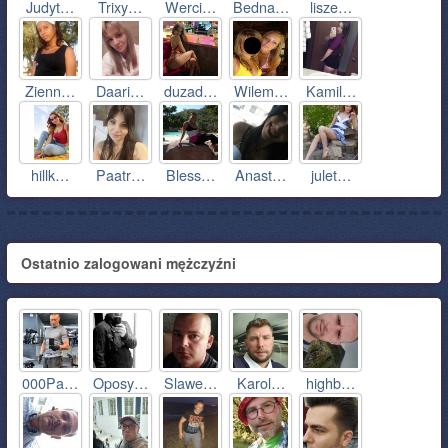
Judyt…
Trixy…
Werci…
Bedna…
lisze…
Zienn…
Daari…
duzad…
Wilem…
Kamil…
hillk…
Paatr…
Bless…
Anast…
julet…
Ostatnio zalogowani mężczyźni
000Pa…
Oposy…
Slawe…
Karol…
highb…